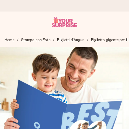
Ordina oggi, spedito in 1 giorno lavorativo
Home
Stampe con Foto
Biglietti d’Auguri
Biglietto gigante per 
Prepariamo il tuo regalo con attenzione e lo spediamo in un
lampo – così potrai consegnarlo al momento giusto, quando
conta davvero.
4,7 (basato su +15.000 recensioni)
I nostri regali ispirano. I clienti ci valutano 4,7 su Google
Reviews.
Biglietto d'auguri gratuito
Realizza qualcosa di unico in pochi passi – con il suo nome,