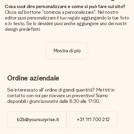
Cosa vuol dire personalizzare e come si può fare sul sito?
Clicca sul bottone "comincia a personalizzare". Nel nostro
editor puoi personalizzare il tuo regalo aggiungendo la tue foto
e/o testo. Se lo desideri puoi anche aggiungere uno dei nostri
design predefiniti.
La personalizzazione è inclusa nel prezzo?
Certo! Il prezzo mostrato include sempre la personalizzazione
Mostra di più
del tuo prodotto.
Come posso sapere se la qualità della mia foto è
sufficiente?
Vogliamo assicurarci che tu sia completamente soddisfatto
Ordine aziendale
del tuo regalo. Per questo è importante utilizzare foto di alta
qualità. Se non sei sicuro della qualità dell'immagine, contatta il
Sei interessato all' ordine di grandi quantità? Mettiti in
nostro servizio clienti e includi la foto insieme al regalo che
contatto con noi per ricevere un preventivo! Siamo
vuoi ordinare. Potranno verificare la qualità per te!
disponibili i giorni lavorativi dalle 8:30 alle 17:00.
Quali formati posso caricare?
Puoi usare i formati JPG e PNG. Se hai bisogno di aiuto
b2b@yoursurprise.it
+31 111 700 212
contatta il servizio clienti.
Cosa posso fare nel caso il colore o una caratteristica che