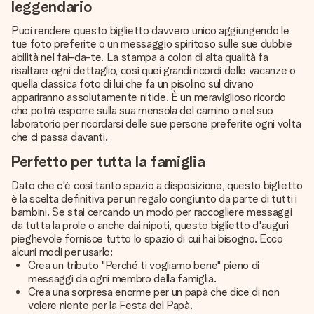
leggendario
Puoi rendere questo biglietto davvero unico aggiungendo le
tue foto preferite o un messaggio spiritoso sulle sue dubbie
abilità nel fai-da-te. La stampa a colori di alta qualità fa
risaltare ogni dettaglio, così quei grandi ricordi delle vacanze o
quella classica foto di lui che fa un pisolino sul divano
appariranno assolutamente nitide. È un meraviglioso ricordo
che potrà esporre sulla sua mensola del camino o nel suo
laboratorio per ricordarsi delle sue persone preferite ogni volta
che ci passa davanti.
Perfetto per tutta la famiglia
Dato che c'è così tanto spazio a disposizione, questo biglietto
è la scelta definitiva per un regalo congiunto da parte di tutti i
bambini. Se stai cercando un modo per raccogliere messaggi
da tutta la prole o anche dai nipoti, questo biglietto d'auguri
pieghevole fornisce tutto lo spazio di cui hai bisogno. Ecco
alcuni modi per usarlo:
Crea un tributo "Perché ti vogliamo bene" pieno di
messaggi da ogni membro della famiglia.
Crea una sorpresa enorme per un papà che dice di non
volere niente per la Festa del Papà.