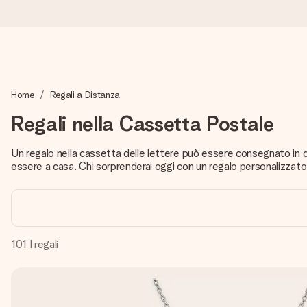
Ordina oggi, spedito in 1 giorno lavorativo
Home
Regali a Distanza
Prepariamo il tuo regalo con attenzione e lo spediamo in un l
Regali nella Cassetta Postale
Un regalo nella cassetta delle lettere può essere consegnato in 
4,7 (basato su +15.000 recensioni)
essere a casa. Chi sorprenderai oggi con un regalo personalizzato
I nostri regali ispirano. I clienti ci valutano 4,7 su Google Review
Biglietto d'auguri gratuito
101
I regali
Realizza qualcosa di unico in pochi passi – con il suo nome, u
perfetto.