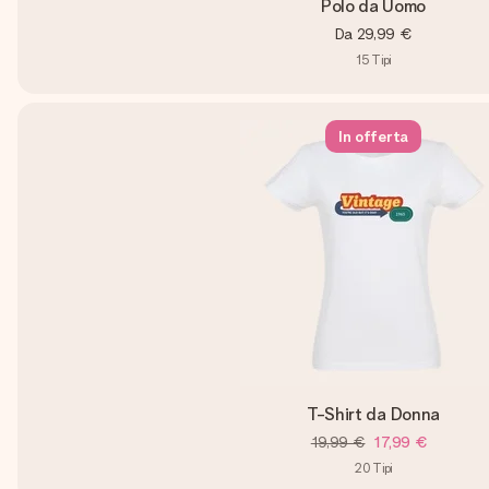
Polo da Uomo
Da
29,99 €
15
Tipi
In offerta
T-Shirt da Donna
19,99 €
17,99 €
20
Tipi