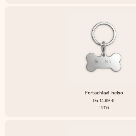
Portachiavi inciso
Da
14,99 €
16
Tipi