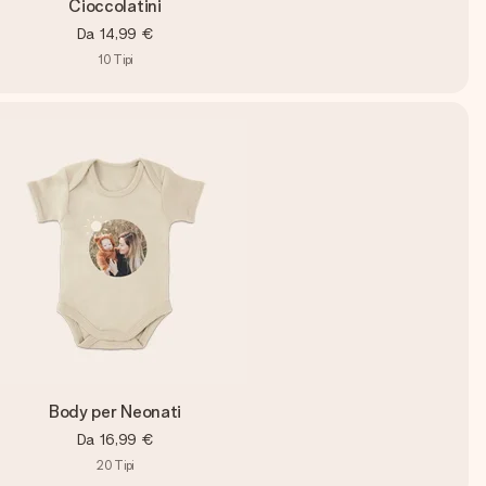
Cioccolatini
Da
14,99 €
10
Tipi
Body per Neonati
Da
16,99 €
20
Tipi