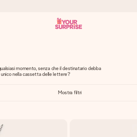
ampo – così potrai consegnarlo al momento giusto, quando conta dav
qualsiasi momento, senza che il destinatario debba
 unico nella cassetta delle lettere?
s.
Mostra filtri
na tua foto o un messaggio che tocchi il cuore. Nessuna complicazio