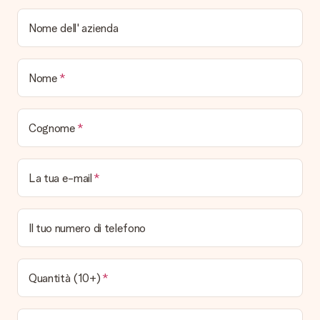
Come il regalo viene consegnato?
Tutti i regali sono inviati in una colorata confezione regalo. In
Nome dell' azienda
questo modo il regalo sarà già pronto per essere consegnato.
Quando e come riceverò il mio regalo?
Nome
È possibile scegliere la data esatta di consegna?
No, non è possibile! Tutte le date indicate sono
continuamente aggiornate e attendibili.
Cognome
Quali sono i tempi di consegna e quando riceverò il mio
regalo?
I tempi di consegna sono consultabili direttamente sulla pagina
La tua e-mail
del prodotto desiderato. Le date indicate sono previste in
base ai tempi di consegna indicati dal corriere.
Quali sono le opzioni di consegna disponibili?
Il tuo numero di telefono
Hai diverse opzioni di consegna: standard, veloce ed espressa.
I costi variano in base alla modalità scelta. Se hai dubbi
sill'opzione da selezionare contatta il nostro servizio clienti.
Quantità (10+)
Pagamento
Come posso pagare il mio ordine?