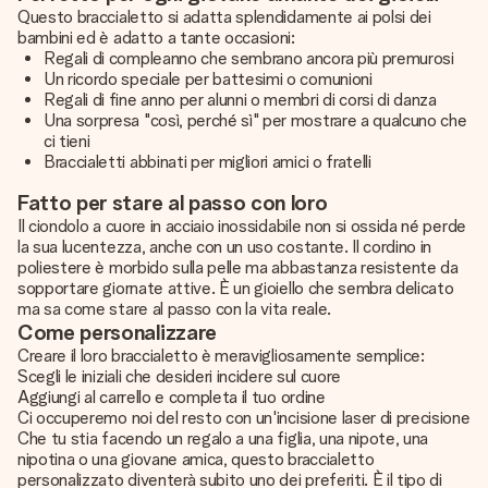
Questo braccialetto si adatta splendidamente ai polsi dei
bambini ed è adatto a tante occasioni:
Regali di compleanno che sembrano ancora più premurosi
Un ricordo speciale per battesimi o comunioni
Regali di fine anno per alunni o membri di corsi di danza
Una sorpresa "così, perché sì" per mostrare a qualcuno che
ci tieni
Braccialetti abbinati per migliori amici o fratelli
Fatto per stare al passo con loro
Il ciondolo a cuore in acciaio inossidabile non si ossida né perde
la sua lucentezza, anche con un uso costante. Il cordino in
poliestere è morbido sulla pelle ma abbastanza resistente da
sopportare giornate attive. È un gioiello che sembra delicato
ma sa come stare al passo con la vita reale.
Come personalizzare
Creare il loro braccialetto è meravigliosamente semplice:
Scegli le iniziali che desideri incidere sul cuore
Aggiungi al carrello e completa il tuo ordine
Ci occuperemo noi del resto con un'incisione laser di precisione
Che tu stia facendo un regalo a una figlia, una nipote, una
nipotina o una giovane amica, questo braccialetto
personalizzato diventerà subito uno dei preferiti. È il tipo di