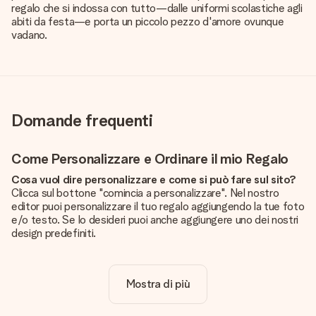
regalo che si indossa con tutto—dalle uniformi scolastiche agli
abiti da festa—e porta un piccolo pezzo d'amore ovunque
vadano.
Domande frequenti
Come Personalizzare e Ordinare il mio Regalo
Cosa vuol dire personalizzare e come si può fare sul sito?
Clicca sul bottone "comincia a personalizzare". Nel nostro
editor puoi personalizzare il tuo regalo aggiungendo la tue foto
e/o testo. Se lo desideri puoi anche aggiungere uno dei nostri
design predefiniti.
La personalizzazione è inclusa nel prezzo?
Certo! Il prezzo mostrato include sempre la personalizzazione
Mostra di più
del tuo prodotto.
Come posso sapere se la qualità della mia foto è