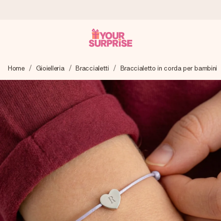
Ordina oggi, spedito in 1 giorno lavorativo
Home
Gioielleria
Braccialetti
Braccialetto in corda per bambini
Prepariamo il tuo regalo con attenzione e lo spediamo in un
lampo – così potrai consegnarlo al momento giusto, quando
conta davvero.
4,7 (basato su +15.000 recensioni)
I nostri regali ispirano. I clienti ci valutano 4,7 su Google
Reviews.
Biglietto d'auguri gratuito
Realizza qualcosa di unico in pochi passi – con il suo nome,