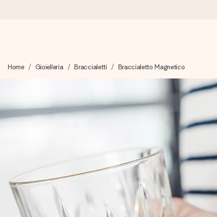
Ordina oggi, spedito in 1 giorno lavorativo
Home
Gioielleria
Braccialetti
Braccialetto Magnetico
Prepariamo il tuo regalo con attenzione e lo spediamo in un l
4,7 (basato su +15.000 recensioni)
I nostri regali ispirano. I clienti ci valutano 4,7 su Google Review
Biglietto d'auguri gratuito
Realizza qualcosa di unico in pochi passi – con il suo nome, u
perfetto.