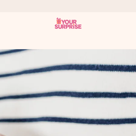
ampo – così potrai consegnarlo al momento giusto, quando conta dav
s.
na tua foto o un messaggio che tocchi il cuore. Nessuna complicazio