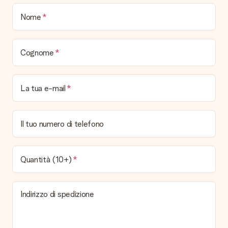
Quando e come riceverò il mio regalo?
Nome
È possibile scegliere la data esatta di consegna?
No, non è possibile! Tutte le date indicate sono
continuamente aggiornate e attendibili.
Cognome
Quali sono i tempi di consegna e quando riceverò il mio
regalo?
I tempi di consegna sono consultabili direttamente sulla pagina
La tua e-mail
del prodotto desiderato. Le date indicate sono previste in
base ai tempi di consegna indicati dal corriere.
Quali sono le opzioni di consegna disponibili?
Il tuo numero di telefono
Hai diverse opzioni di consegna: standard, veloce ed espressa.
I costi variano in base alla modalità scelta. Se hai dubbi
sill'opzione da selezionare contatta il nostro servizio clienti.
Quantità (10+)
Pagamento
Come posso pagare il mio ordine?
Indirizzo di spedizione
É possibile scegliere tra le seguenti modalità di pagamento:
Carta di Credito, PayPal, e Bonifico Bancario. In caso di
bonifico i tempi di spedizione si allungheranno di 3 giorni
lavorativi.