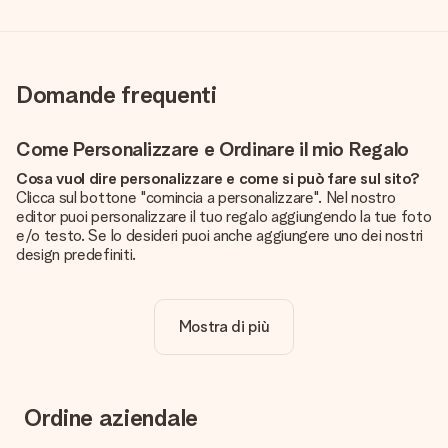
Domande frequenti
Come Personalizzare e Ordinare il mio Regalo
Cosa vuol dire personalizzare e come si può fare sul sito?
Clicca sul bottone "comincia a personalizzare". Nel nostro
editor puoi personalizzare il tuo regalo aggiungendo la tue foto
e/o testo. Se lo desideri puoi anche aggiungere uno dei nostri
design predefiniti.
La personalizzazione è inclusa nel prezzo?
Certo! Il prezzo mostrato include sempre la personalizzazione
Mostra di più
del tuo prodotto.
Come posso sapere se la qualità della mia foto è
sufficiente?
Vogliamo assicurarci che tu sia completamente soddisfatto
Ordine aziendale
del tuo regalo. Per questo è importante utilizzare foto di alta
qualità. Se non sei sicuro della qualità dell'immagine, contatta il