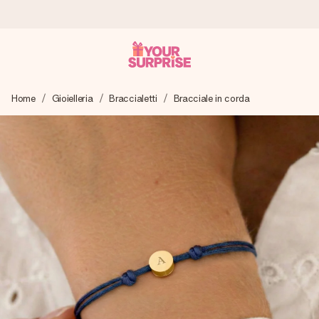
Ordina oggi, spedito in 1 giorno lavorativo
Home
Gioielleria
Braccialetti
Bracciale in corda
Prepariamo il tuo regalo con attenzione e lo spediamo in un
lampo – così potrai consegnarlo al momento giusto, quando
conta davvero.
4,7 (basato su +15.000 recensioni)
I nostri regali ispirano. I clienti ci valutano 4,7 su Google
Reviews.
Biglietto d'auguri gratuito
Realizza qualcosa di unico in pochi passi – con il suo nome,