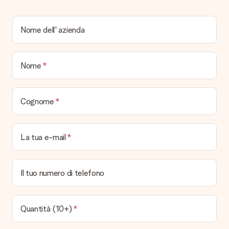
No, nessuna ricevuta o fattura viene spedita con il regalo. La
ricevuta viene inviata in allegato all' e-mail di conferma oppure
sarà visualizzabile sul proprio account MySurprise. In questo
Nome dell' azienda
modo puoi inviare il regalo direttamente al destinatario,
facendogli una vera e propria sorpresa!
Nome
Cognome
La tua e-mail
Il tuo numero di telefono
Quantità (10+)