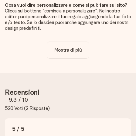
Cosa vuol dire personalizzare e come si può fare sul sito?
Clicca sul bottone "comincia a personalizzare". Nel nostro
editor puoi personalizzare il tuo regalo aggiungendo la tue foto
e/o testo. Se lo desideri puoi anche aggiungere uno dei nostri
design predefiniti.
La personalizzazione è inclusa nel prezzo?
Certo! Il prezzo mostrato include sempre la personalizzazione
Mostra di più
del tuo prodotto.
Come posso sapere se la qualità della mia foto è
sufficiente?
Vogliamo assicurarci che tu sia completamente soddisfatto
del tuo regalo. Per questo è importante utilizzare foto di alta
qualità. Se non sei sicuro della qualità dell'immagine, contatta il
Recensioni
nostro servizio clienti e includi la foto insieme al regalo che
vuoi ordinare. Potranno verificare la qualità per te!
9.3
/ 10
520 Voti
(
2 Risposte
)
Quali formati posso caricare?
Puoi usare i formati JPG e PNG. Se hai bisogno di aiuto
contatta il servizio clienti.
5 / 5
Cosa posso fare nel caso il colore o una caratteristica che