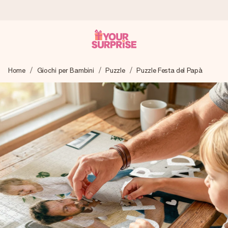
Ordina oggi, spedito in 1 giorno lavorativo
Home
Giochi per Bambini
Puzzle
Puzzle Festa del Papà
Prepariamo il tuo regalo con attenzione e lo spediamo in un
lampo – così potrai consegnarlo al momento giusto, quando
conta davvero.
4,7 (basato su +15.000 recensioni)
I nostri regali ispirano. I clienti ci valutano 4,7 su Google
Reviews.
Biglietto d'auguri gratuito
Realizza qualcosa di unico in pochi passi – con il suo nome,