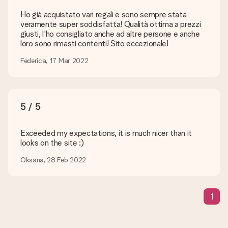
desidero non fosse disponibile?
Se non riesci a personalizzare il regalo come desideri, puoi
Ho già acquistato vari regali e sono sempre stata
chiamare il nostro servizio clienti che ti indicherà le soluzioni
veramente super soddisfatta! Qualità ottima a prezzi
possibili.
giusti, l'ho consigliato anche ad altre persone e anche
loro sono rimasti contenti! Sito eccezionale!
Come posso aggiungere un biglietto d'auguri? Cos'è
esattamente questo biglietto?
Federica, 17 Mar 2022
Cliccando su "aggiungi biglietto" dal tuo carrello d'acquisti,
potrai aggiungere un messaggio per chi riceverà il regalo. É
gratis.
5 / 5
Come il regalo viene consegnato?
Tutti i regali sono inviati in una colorata confezione regalo. In
questo modo il regalo sarà già pronto per essere consegnato.
Exceeded my expectations, it is much nicer than it
looks on the site :)
Quando e come riceverò il mio regalo?
Oksana, 28 Feb 2022
È possibile scegliere la data esatta di consegna?
No, non è possibile! Tutte le date indicate sono
continuamente aggiornate e attendibili.
1
Quali sono i tempi di consegna e quando riceverò il mio
regalo?