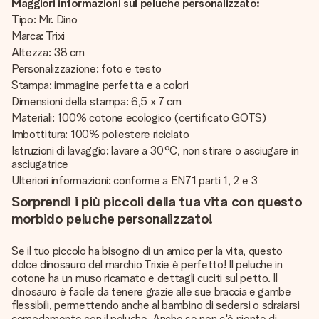
Maggiori informazioni sul peluche personalizzato:
Tipo: Mr. Dino
Marca: Trixi
Altezza: 38 cm
Personalizzazione: foto e testo
Stampa: immagine perfetta e a colori
Dimensioni della stampa: 6,5 x 7 cm
Materiali: 100% cotone ecologico (certificato GOTS)
Imbottitura: 100% poliestere riciclato
Istruzioni di lavaggio: lavare a 30°C, non stirare o asciugare in
asciugatrice
Ulteriori informazioni: conforme a EN71 parti 1, 2 e 3
Sorprendi i più piccoli della tua vita con questo
morbido peluche personalizzato!
Se il tuo piccolo ha bisogno di un amico per la vita, questo
dolce dinosauro del marchio Trixie è perfetto! Il peluche in
cotone ha un muso ricamato e dettagli cuciti sul petto. Il
dinosauro è facile da tenere grazie alle sue braccia e gambe
flessibili, permettendo anche al bambino di sedersi o sdraiarsi
comodamente con il peluche. Anche se non c'è niente di