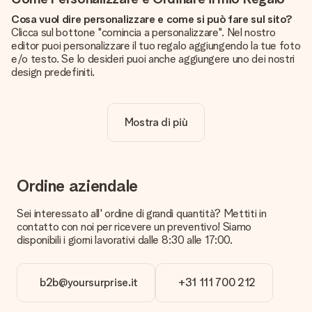
Cosa vuol dire personalizzare e come si può fare sul sito?
Clicca sul bottone "comincia a personalizzare". Nel nostro
editor puoi personalizzare il tuo regalo aggiungendo la tue foto
e/o testo. Se lo desideri puoi anche aggiungere uno dei nostri
design predefiniti.
La personalizzazione è inclusa nel prezzo?
Certo! Il prezzo mostrato include sempre la personalizzazione
Mostra di più
del tuo prodotto.
Come posso sapere se la qualità della mia foto è
sufficiente?
Vogliamo assicurarci che tu sia completamente soddisfatto
Ordine aziendale
del tuo regalo. Per questo è importante utilizzare foto di alta
qualità. Se non sei sicuro della qualità dell'immagine, contatta il
Sei interessato all' ordine di grandi quantità? Mettiti in
nostro servizio clienti e includi la foto insieme al regalo che
contatto con noi per ricevere un preventivo! Siamo
vuoi ordinare. Potranno verificare la qualità per te!
disponibili i giorni lavorativi dalle 8:30 alle 17:00.
Quali formati posso caricare?
Puoi usare i formati JPG e PNG. Se hai bisogno di aiuto
b2b@yoursurprise.it
+31 111 700 212
contatta il servizio clienti.
Cosa posso fare nel caso il colore o una caratteristica che