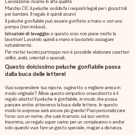
Lavorazione: ricamo in alta qualità
Marchio CE: il peluche soddisfa i requisiti legali per i giocattoli
per bambini. Il regalo è quindi sicuro!
Il peluche gonfiabile può essere gonfiato a mano o con una
pompa (non inclusa).
Istruzioni di lavaggio:
a questo orso non piace molto la
lavatrice! Lavatelo quindi a mano e lasciatelo asciugare
naturalmente.
Per motivi tecnici purtroppo non è possibile elaborare caratteri
cirillici, arabi, orientali o speciali.
Questo dolcissimo peluche gonfiabile passa
dalla buca delle lettere!
Vuoi sorprendere tuo nipote, cuginetto o migliore amica in
modo originale? Allora questo simpatico orsacchiotto è il
regalo adatto! Il peluche è gonfiabile, in modo che possa
passare anche attraverso la buca delle lettere. In questo
modo la sorpresa sarà ancora più grande! Puoi personalizzare
l'orso con un nome, che sarà ricamato sul suo ventre.
Insomma, un regalo super carino per un compleanno o anche
solo quando vuoi fare un gesto speciale, magari a distanza.