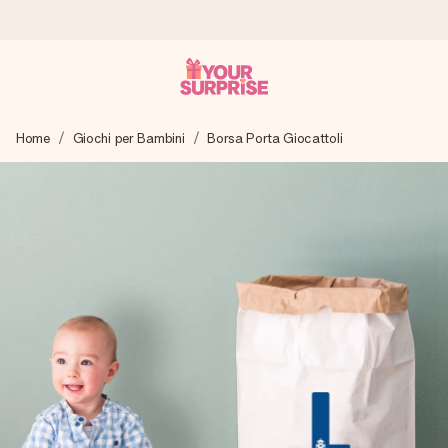
Ordina oggi, spedito in 1 giorno lavorativo
Home
Giochi per Bambini
Borsa Porta Giocattoli
Prepariamo il tuo regalo con attenzione e lo spediamo in un
lampo – così potrai consegnarlo al momento giusto, quando
conta davvero.
4,7 (basato su +15.000 recensioni)
I nostri regali ispirano. I clienti ci valutano 4,7 su Google
Reviews.
Biglietto d'auguri gratuito
Realizza qualcosa di unico in pochi passi – con il suo nome,