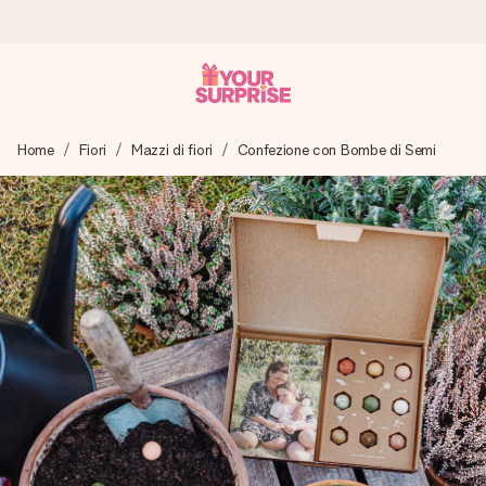
Ordina oggi, spedito in 1 giorno lavorativo
Home
Fiori
Mazzi di fiori
Confezione con Bombe di Semi
Prepariamo il tuo regalo con attenzione e lo spediamo in un
lampo – così potrai consegnarlo al momento giusto, quando
conta davvero.
4,7 (basato su +15.000 recensioni)
I nostri regali ispirano. I clienti ci valutano 4,7 su Google
Reviews.
Biglietto d'auguri gratuito
Realizza qualcosa di unico in pochi passi – con il suo nome,