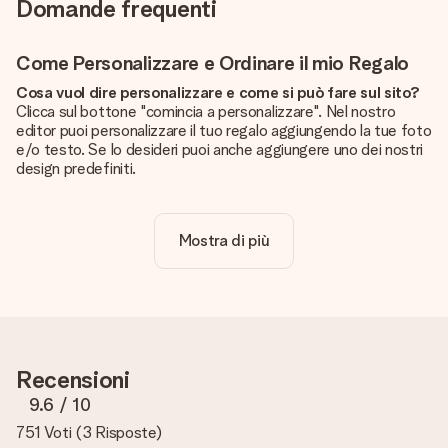
Domande frequenti
Come Personalizzare e Ordinare il mio Regalo
Cosa vuol dire personalizzare e come si può fare sul sito?
Clicca sul bottone "comincia a personalizzare". Nel nostro
editor puoi personalizzare il tuo regalo aggiungendo la tue foto
e/o testo. Se lo desideri puoi anche aggiungere uno dei nostri
design predefiniti.
La personalizzazione è inclusa nel prezzo?
Certo! Il prezzo mostrato include sempre la personalizzazione
Mostra di più
del tuo prodotto.
Come posso sapere se la qualità della mia foto è
sufficiente?
Vogliamo assicurarci che tu sia completamente soddisfatto
del tuo regalo. Per questo è importante utilizzare foto di alta
qualità. Se non sei sicuro della qualità dell'immagine, contatta il
Recensioni
nostro servizio clienti e includi la foto insieme al regalo che
vuoi ordinare. Potranno verificare la qualità per te!
9.6
/ 10
751 Voti
(
3 Risposte
)
Quali formati posso caricare?