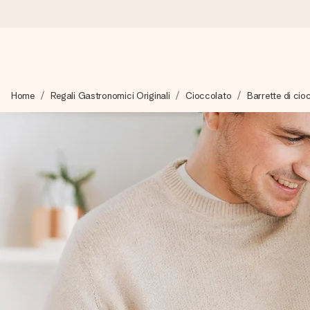
Ordina oggi, spedito in 1 giorno lavorativo
Home
Regali Gastronomici Originali
Cioccolato
Barrette di ci
Prepariamo il tuo regalo con attenzione e lo spediamo in un l
4,7 (basato su +15.000 recensioni)
I nostri regali ispirano. I clienti ci valutano 4,7 su Google Review
Biglietto d'auguri gratuito
Realizza qualcosa di unico in pochi passi – con il suo nome, u
perfetto.