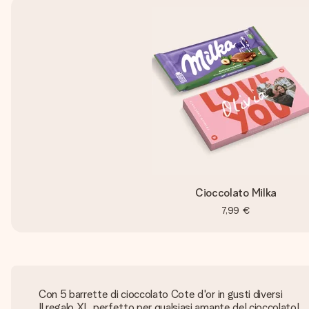
Cioccolato Milka
7,99 €
Con 5 barrette di cioccolato Cote d'or in gusti diversi
Il regalo XL perfetto per qualsiasi amante del cioccolato!