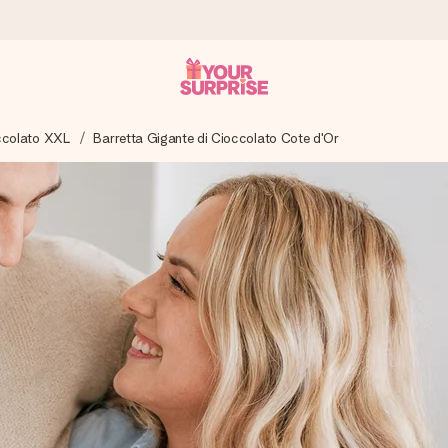
occolato XXL
Barretta Gigante di Cioccolato Cote d'Or
ampo – così potrai consegnarlo al momento giusto, quando conta dav
s.
na tua foto o un messaggio che tocchi il cuore. Nessuna complicazio