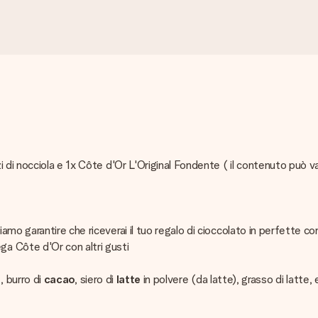
 di nocciola e 1x Côte d'Or L'Original Fondente ( il contenuto può v
 garantire che riceverai il tuo regalo di cioccolato in perfette cond
a Côte d'Or con altri gusti
, burro di
cacao
, siero di
latte
in polvere (da latte), grasso di latte,