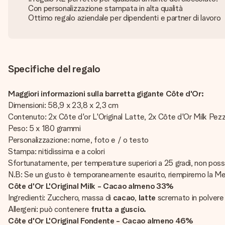
Con personalizzazione stampata in alta qualità
Ottimo regalo aziendale per dipendenti e partner di lavoro
Specifiche del regalo
Maggiori informazioni sulla barretta gigante Côte d'Or:
Dimensioni: 58,9 x 23,8 x 2,3 cm
Contenuto: 2x Côte d'or L'Original Latte, 2x Côte d'Or Milk Pezzi
Peso: 5 x 180 grammi
Personalizzazione: nome, foto e / o testo
Stampa: nitidissima e a colori
Sfortunatamente, per temperature superiori a 25 gradi, non possiamo
N.B: Se un gusto è temporaneamente esaurito, riempiremo la Meg
Côte d'Or L'Original Milk - Cacao almeno 33%
Ingredienti: Zucchero, massa di
cacao
,
latte
scremato in polvere 
Allergeni: può contenere
frutta a guscio.
Côte d'Or L'Original Fondente - Cacao almeno 46%