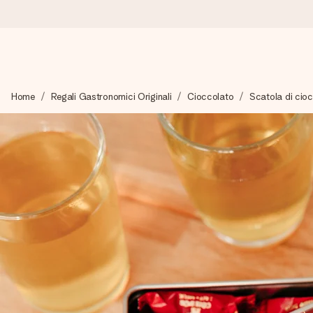
Ordina oggi, spedito in 1 giorno lavorativo
Home
Regali Gastronomici Originali
Cioccolato
Scatola di cio
Prepariamo il tuo regalo con attenzione e lo spediamo in un l
4,7 (basato su +15.000 recensioni)
I nostri regali ispirano. I clienti ci valutano 4,7 su Google Review
Biglietto d'auguri gratuito
Realizza qualcosa di unico in pochi passi – con il suo nome, u
perfetto.