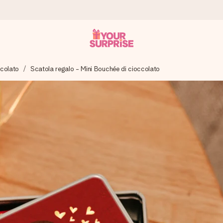
ccolato
Scatola regalo - Mini Bouchée di cioccolato
ampo – così potrai consegnarlo al momento giusto, quando conta dav
s.
na tua foto o un messaggio che tocchi il cuore. Nessuna complicazio