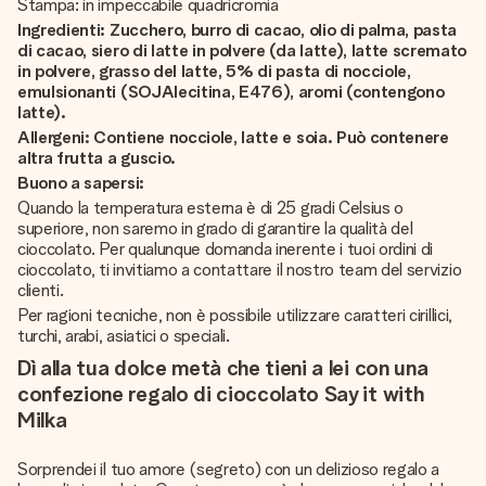
Stampa: in impeccabile quadricromia
Ingredienti: Zucchero, burro di cacao, olio di palma, pasta
di cacao, siero di latte in polvere (da latte), latte scremato
in polvere, grasso del latte, 5% di pasta di nocciole,
emulsionanti (SOJAlecitina, E476), aromi (contengono
latte).
Allergeni: Contiene nocciole, latte e soia. Può contenere
altra frutta a guscio.
Buono a sapersi:
Quando la temperatura esterna è di 25 gradi Celsius o
superiore, non saremo in grado di garantire la qualità del
cioccolato. Per qualunque domanda inerente i tuoi ordini di
cioccolato, ti invitiamo a contattare il nostro team del servizio
clienti.
Per ragioni tecniche, non è possibile utilizzare caratteri cirillici,
turchi, arabi, asiatici o speciali.
Dì alla tua dolce metà che tieni a lei con una
confezione regalo di cioccolato Say it with
Milka
Sorprendei il tuo amore (segreto) con un delizioso regalo a