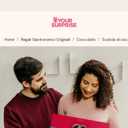
Ordina oggi, spedito in 1 giorno lavorativo
Home
Regali Gastronomici Originali
Cioccolato
Scatola di cio
Prepariamo il tuo regalo con attenzione e lo spediamo in un
lampo – così potrai consegnarlo al momento giusto, quando
conta davvero.
4,7 (basato su +15.000 recensioni)
I nostri regali ispirano. I clienti ci valutano 4,7 su Google
Reviews.
Biglietto d'auguri gratuito
Realizza qualcosa di unico in pochi passi – con il suo nome,