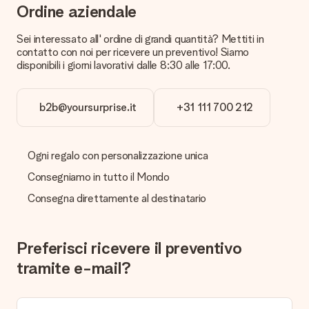
E se il regalo non fosse di mio gradimento?
Ordine aziendale
Se il regalo non è come te l'aspettavi ti invitiamo a contattare
il nostro servizio clienti che sarà lieto di trovare una soluzione
Sei interessato all' ordine di grandi quantità? Mettiti in
con te.
contatto con noi per ricevere un preventivo! Siamo
disponibili i giorni lavorativi dalle 8:30 alle 17:00.
La ricevuta viene spedita insieme all’ordine?
No, nessuna ricevuta o fattura viene spedita con il regalo. La
ricevuta viene inviata in allegato all' e-mail di conferma oppure
b2b@yoursurprise.it
+31 111 700 212
sarà visualizzabile sul proprio account MySurprise. In questo
modo puoi inviare il regalo direttamente al destinatario,
facendogli una vera e propria sorpresa!
Ogni regalo con personalizzazione unica
Consegniamo in tutto il Mondo
Consegna direttamente al destinatario
Preferisci ricevere il preventivo
tramite e-mail?