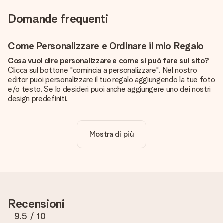
Domande frequenti
Come Personalizzare e Ordinare il mio Regalo
Cosa vuol dire personalizzare e come si può fare sul sito?
Clicca sul bottone "comincia a personalizzare". Nel nostro
editor puoi personalizzare il tuo regalo aggiungendo la tue foto
e/o testo. Se lo desideri puoi anche aggiungere uno dei nostri
design predefiniti.
La personalizzazione è inclusa nel prezzo?
Certo! Il prezzo mostrato include sempre la personalizzazione
Mostra di più
del tuo prodotto.
Come posso sapere se la qualità della mia foto è
sufficiente?
Vogliamo assicurarci che tu sia completamente soddisfatto
del tuo regalo. Per questo è importante utilizzare foto di alta
qualità. Se non sei sicuro della qualità dell'immagine, contatta il
Recensioni
nostro servizio clienti e includi la foto insieme al regalo che
vuoi ordinare. Potranno verificare la qualità per te!
9.5
/ 10