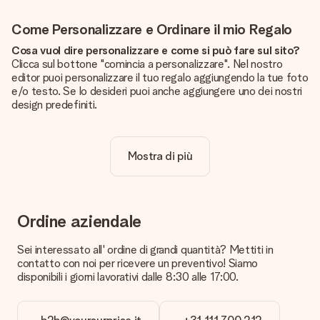
Come Personalizzare e Ordinare il mio Regalo
Cosa vuol dire personalizzare e come si può fare sul sito?
Clicca sul bottone "comincia a personalizzare". Nel nostro
editor puoi personalizzare il tuo regalo aggiungendo la tue foto
e/o testo. Se lo desideri puoi anche aggiungere uno dei nostri
design predefiniti.
La personalizzazione è inclusa nel prezzo?
Certo! Il prezzo mostrato include sempre la personalizzazione
Mostra di più
del tuo prodotto.
Come posso sapere se la qualità della mia foto è
sufficiente?
Vogliamo assicurarci che tu sia completamente soddisfatto
Ordine aziendale
del tuo regalo. Per questo è importante utilizzare foto di alta
qualità. Se non sei sicuro della qualità dell'immagine, contatta il
Sei interessato all' ordine di grandi quantità? Mettiti in
nostro servizio clienti e includi la foto insieme al regalo che
contatto con noi per ricevere un preventivo! Siamo
vuoi ordinare. Potranno verificare la qualità per te!
disponibili i giorni lavorativi dalle 8:30 alle 17:00.
Quali formati posso caricare?
Puoi usare i formati JPG e PNG. Se hai bisogno di aiuto