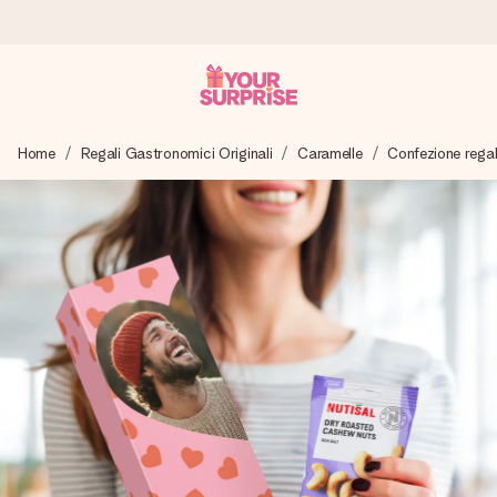
Ordina oggi, spedito in 1 giorno lavorativo
Home
Regali Gastronomici Originali
Caramelle
Confezione rega
Prepariamo il tuo regalo con attenzione e lo spediamo in un
lampo – così potrai consegnarlo al momento giusto, quando
conta davvero.
4,7 (basato su +15.000 recensioni)
I nostri regali ispirano. I clienti ci valutano 4,7 su Google
Reviews.
Biglietto d'auguri gratuito
Realizza qualcosa di unico in pochi passi – con il suo nome,