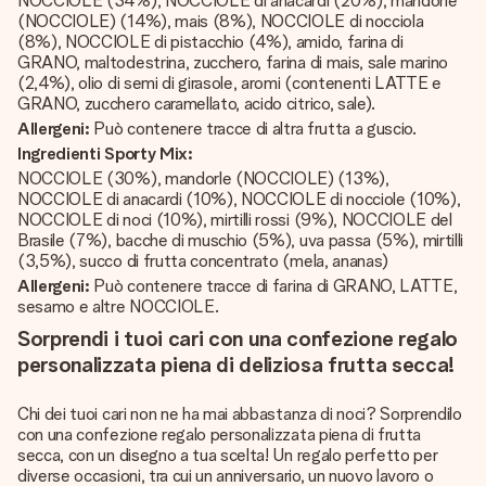
NOCCIOLE (34%), NOCCIOLE di anacardi (20%), mandorle
(NOCCIOLE) (14%), mais (8%), NOCCIOLE di nocciola
(8%), NOCCIOLE di pistacchio (4%), amido, farina di
GRANO, maltodestrina, zucchero, farina di mais, sale marino
(2,4%), olio di semi di girasole, aromi (contenenti LATTE e
GRANO, zucchero caramellato, acido citrico, sale).
Allergeni:
Può contenere tracce di altra frutta a guscio.
Ingredienti Sporty Mix:
NOCCIOLE (30%), mandorle (NOCCIOLE) (13%),
NOCCIOLE di anacardi (10%), NOCCIOLE di nocciole (10%),
NOCCIOLE di noci (10%), mirtilli rossi (9%), NOCCIOLE del
Brasile (7%), bacche di muschio (5%), uva passa (5%), mirtilli
(3,5%), succo di frutta concentrato (mela, ananas)
Allergeni:
Può contenere tracce di farina di GRANO, LATTE,
sesamo e altre NOCCIOLE.
Sorprendi i tuoi cari con una confezione regalo
personalizzata piena di deliziosa frutta secca!
Chi dei tuoi cari non ne ha mai abbastanza di noci? Sorprendilo
con una confezione regalo personalizzata piena di frutta
secca, con un disegno a tua scelta! Un regalo perfetto per
diverse occasioni, tra cui un anniversario, un nuovo lavoro o