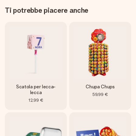
Ti potrebbe piacere anche
Scatola per lecca-
Chupa Chups
lecca
59,99 €
12,99 €