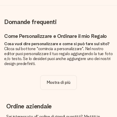
Domande frequenti
Come Personalizzare e Ordinare il mio Regalo
Cosa vuol dire personalizzare e come si può fare sul sito?
Clicca sul bottone "comincia a personalizzare". Nel nostro
editor puoi personalizzare il tuo regalo aggiungendo la tue foto
e/o testo. Se lo desideri puoi anche aggiungere uno dei nostri
design predefiniti.
La personalizzazione è inclusa nel prezzo?
Certo! Il prezzo mostrato include sempre la personalizzazione
Mostra di più
del tuo prodotto.
Come posso sapere se la qualità della mia foto è
sufficiente?
Vogliamo assicurarci che tu sia completamente soddisfatto
Ordine aziendale
del tuo regalo. Per questo è importante utilizzare foto di alta
qualità. Se non sei sicuro della qualità dell'immagine, contatta il
Sei interessato all' ordine di grandi quantità? Mettiti in