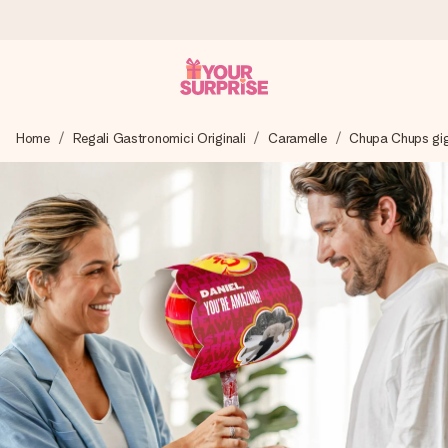
Ordina oggi, spedito in 1 giorno lavorativo
Home
Regali Gastronomici Originali
Caramelle
Chupa Chups gi
Prepariamo il tuo regalo con attenzione e lo spediamo in un
lampo – così potrai consegnarlo al momento giusto, quando
conta davvero.
4,7 (basato su +15.000 recensioni)
I nostri regali ispirano. I clienti ci valutano 4,7 su Google
Reviews.
Biglietto d'auguri gratuito
Realizza qualcosa di unico in pochi passi – con il suo nome,