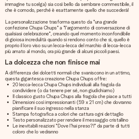
immagine tu scelga) sia così bello da sembrare commestibile, il
che è comodo, perché è esattamente quello che succederà!
La personalizzazione trasforma questo da "una grande
confezione Chupa Chups" a "l'argomento di conversazione di
qualsiasi celebrazione", creando quel momento inconfondibile
di gioiosa incredulità quando si rendono conto che sì, quello è
proprio il loro viso su un lecca-lecca del marchio di lecca-lecca
più amato al mondo, ora più grande di alcuni piccoli paesi.
La dolcezza che non finisce mai
A differenza dei dolcetti normali che svaniscono in un attimo,
questa gigantesca creazione Chupa Chups offre:
20 lecca-lecca Chupa Chups individuali alla fragola da
condividere (o da tenere per sé, non giudichiamo)
Il classico gusto Chupa Chups alla fragola che piace a tutti
Dimensioni così impressionanti (59 x 21 cm) che dovranno
pianificare il suo ingresso nella stanza
Stampa fotografica a colori che cattura ogni dettaglio
Testo personalizzato per rendere il messaggio cristallino
Le inevitabili reazioni "Dove l'hai preso?!" da parte di tutti
coloro che lo vedranno