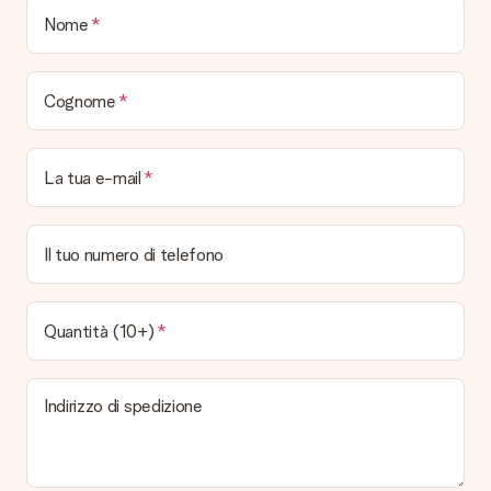
Quando e come riceverò il mio regalo?
Nome
È possibile scegliere la data esatta di consegna?
No, non è possibile! Tutte le date indicate sono
continuamente aggiornate e attendibili.
Cognome
Quali sono i tempi di consegna e quando riceverò il mio
regalo?
I tempi di consegna sono consultabili direttamente sulla pagina
La tua e-mail
del prodotto desiderato. Le date indicate sono previste in
base ai tempi di consegna indicati dal corriere.
Quali sono le opzioni di consegna disponibili?
Il tuo numero di telefono
Hai diverse opzioni di consegna: standard, veloce ed espressa.
I costi variano in base alla modalità scelta. Se hai dubbi
sill'opzione da selezionare contatta il nostro servizio clienti.
Quantità (10+)
Pagamento
Come posso pagare il mio ordine?
Indirizzo di spedizione
É possibile scegliere tra le seguenti modalità di pagamento:
Carta di Credito, PayPal, e Bonifico Bancario. In caso di
bonifico i tempi di spedizione si allungheranno di 3 giorni
lavorativi.