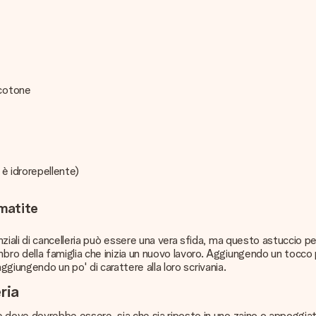
 cotone
 è idrorepellente)
matite
iali di cancelleria può essere una vera sfida, ma questo astuccio per
ro della famiglia che inizia un nuovo lavoro. Aggiungendo un tocco
aggiungendo un po' di carattere alla loro scrivania.
ria
dove dovrebbe essere, sia che sia riposto in uno zaino o appoggiato 