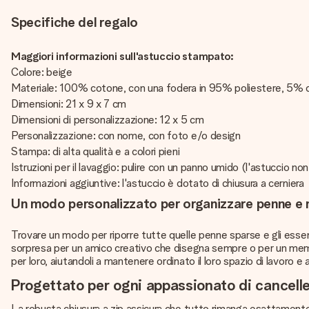
Specifiche del regalo
Maggiori informazioni sull'astuccio stampato:
Colore: beige
Materiale: 100% cotone, con una fodera in 95% poliestere, 5%
Dimensioni: 21 x 9 x 7 cm
Dimensioni di personalizzazione: 12 x 5 cm
Personalizzazione: con nome, con foto e/o design
Stampa: di alta qualità e a colori pieni
Istruzioni per il lavaggio: pulire con un panno umido (l'astuccio non
Informazioni aggiuntive: l'astuccio è dotato di chiusura a cerniera
Un modo personalizzato per organizzare penne e 
Trovare un modo per riporre tutte quelle penne sparse e gli essenz
sorpresa per un amico creativo che disegna sempre o per un memb
per loro, aiutandoli a mantenere ordinato il loro spazio di lavoro e 
Progettato per ogni appassionato di cancelle
La robusta chiusura a zip assicura che tutto rimanga esattamente 