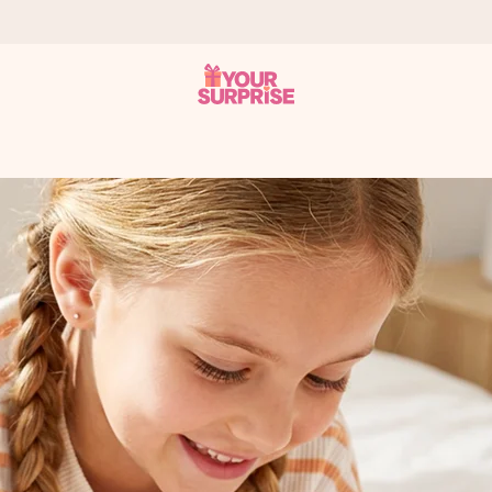
ampo – così potrai consegnarlo al momento giusto, quando conta dav
s.
na tua foto o un messaggio che tocchi il cuore. Nessuna complicazio