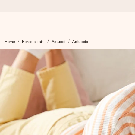
Ordina oggi, spedito in 1 giorno lavorativo
Home
Borse e zaini
Astucci
Astuccio
Prepariamo il tuo regalo con attenzione e lo spediamo in un l
4,7 (basato su +15.000 recensioni)
I nostri regali ispirano. I clienti ci valutano 4,7 su Google Review
Biglietto d'auguri gratuito
Realizza qualcosa di unico in pochi passi – con il suo nome, u
perfetto.