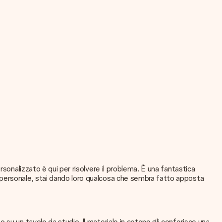
sonalizzato è qui per risolvere il problema. È una fantastica
 personale, stai dando loro qualcosa che sembra fatto apposta
su un tavolo da studio. Il materiale in cotone gli conferisce una