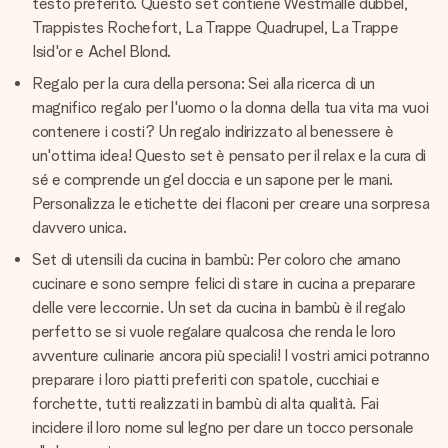
testo preferito. Questo set contiene Westmalle dubbel,
Trappistes Rochefort, La Trappe Quadrupel, La Trappe
Isid'or e Achel Blond.
Regalo per la cura della persona: Sei alla ricerca di un
magnifico regalo per l'uomo o la donna della tua vita ma vuoi
contenere i costi? Un regalo indirizzato al benessere è
un'ottima idea! Questo set è pensato per il relax e la cura di
sé e comprende un gel doccia e un sapone per le mani.
Personalizza le etichette dei flaconi per creare una sorpresa
davvero unica.
Set di utensili da cucina in bambù: Per coloro che amano
cucinare e sono sempre felici di stare in cucina a preparare
delle vere leccornie. Un set da cucina in bambù è il regalo
perfetto se si vuole regalare qualcosa che renda le loro
avventure culinarie ancora più speciali! I vostri amici potranno
preparare i loro piatti preferiti con spatole, cucchiai e
forchette, tutti realizzati in bambù di alta qualità. Fai
incidere il loro nome sul legno per dare un tocco personale