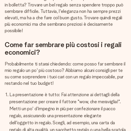
una tua foto o un messaggio che tocchi il cuore. Nessuna
in bolletta? Trovare un bel regalo senza spendere troppo può
complicazione, solo tanto amore per il momento perfetto.
sembrare difficile. Tuttavia, l'eleganza non ha sempre prezzi
elevati, ma ha a che fare col buon gusto. Trovare quindi regali
più economici ma che sembrano preziosi è decisamente
possibile!
Come far sembrare più costosi i regali
economici?
Probabilmente ti starai chiedendo: come posso far sembrare il
mio regalo un po' più costoso? Abbiamo alcuni consigli per te
su come sorprendere i tuoi cari con un regalo impeccabile, pur
restando nel tuo budget!
La presentazione è tutto: Fai attenzione ai dettagli della
presentazione per creare il fattore "wow, che meraviglia!".
Metti un po' d'impegno in più per confezionare il pacco
regalo, assicurando una presentazione elegante
dell'oggetto in regalo. Scegli, ad esempio, una carta da
regalo di alta qualità, un sacchetto regalo o una bella scatola