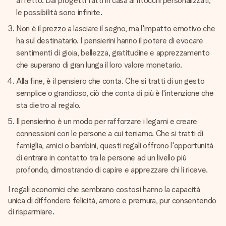
affetto. Dai progetti fatti in casa ai ritocchi personalizzati,
le possibilità sono infinite.
Non è il prezzo a lasciare il segno, ma l'impatto emotivo che
ha sul destinatario. I pensierini hanno il potere di evocare
sentimenti di gioia, bellezza, gratitudine e apprezzamento
che superano di gran lunga il loro valore monetario.
Alla fine, è il pensiero che conta. Che si tratti di un gesto
semplice o grandioso, ciò che conta di più è l'intenzione che
sta dietro al regalo.
Il pensierino è un modo per rafforzare i legami e creare
connessioni con le persone a cui teniamo. Che si tratti di
famiglia, amici o bambini, questi regali offrono l'opportunità
di entrare in contatto tra le persone ad un livello più
profondo, dimostrando di capire e apprezzare chi li riceve.
I regali economici che sembrano costosi hanno la capacità
unica di diffondere felicità, amore e premura, pur consentendo
di risparmiare.