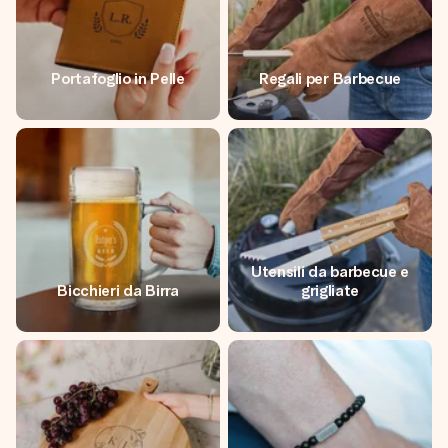
Portafoglio in Pelle
Regali per Barbecue
Utensili da barbecue e
Bicchieri da Birra
grigliate