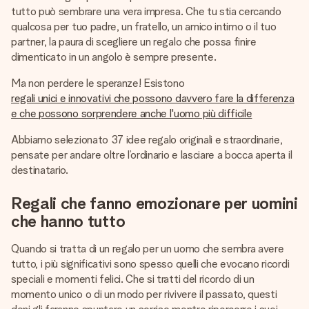
una tua foto o un messaggio che tocchi il cuore. Nessuna
tutto può sembrare una vera impresa. Che tu stia cercando
complicazione, solo tanto amore per il momento perfetto.
qualcosa per tuo padre, un fratello, un amico intimo o il tuo
partner, la paura di scegliere un regalo che possa finire
dimenticato in un angolo è sempre presente.
Ma non perdere le speranze! Esistono
regali unici e innovativi che possono davvero fare la differenza
e che possono sorprendere anche l'uomo più difficile
Abbiamo selezionato 37 idee regalo originali e straordinarie,
pensate per andare oltre l’ordinario e lasciare a bocca aperta il
destinatario.
Regali che fanno emozionare per uomini
che hanno tutto
Quando si tratta di un regalo per un uomo che sembra avere
tutto, i più significativi sono spesso quelli che evocano ricordi
speciali e momenti felici. Che si tratti del ricordo di un
momento unico o di un modo per rivivere il passato, questi