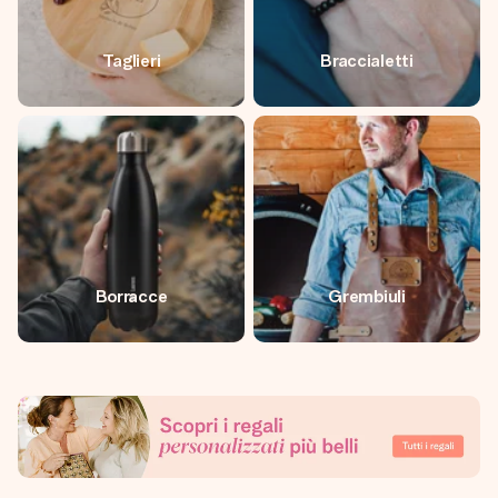
Taglieri
Braccialetti
Borracce
Grembiuli