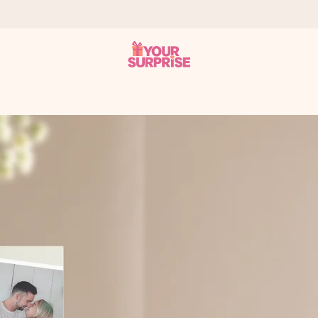
ampo – così potrai consegnarlo al momento giusto, quando conta dav
s.
na tua foto o un messaggio che tocchi il cuore. Nessuna complicazio