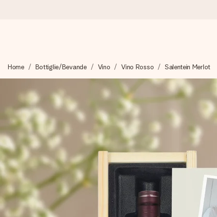
Ordina oggi, spedito in 1 giorno lavorativo
Home
Bottiglie/Bevande
Vino
Vino Rosso
Salentein Merlot
Prepariamo il tuo regalo con attenzione e lo spediamo in un l
4,7 (basato su +15.000 recensioni)
I nostri regali ispirano. I clienti ci valutano 4,7 su Google Review
Biglietto d'auguri gratuito
Realizza qualcosa di unico in pochi passi – con il suo nome, u
perfetto.