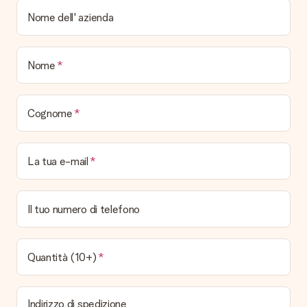
Tutti i regali sono inviati in una colorata confezione regalo. In
Nome dell' azienda
questo modo il regalo sarà già pronto per essere consegnato.
Quando e come riceverò il mio regalo?
Nome
È possibile scegliere la data esatta di consegna?
No, non è possibile! Tutte le date indicate sono
continuamente aggiornate e attendibili.
Cognome
Quali sono i tempi di consegna e quando riceverò il mio
regalo?
I tempi di consegna sono consultabili direttamente sulla pagina
La tua e-mail
del prodotto desiderato. Le date indicate sono previste in
base ai tempi di consegna indicati dal corriere.
Quali sono le opzioni di consegna disponibili?
Il tuo numero di telefono
Hai diverse opzioni di consegna: standard, veloce ed espressa.
I costi variano in base alla modalità scelta. Se hai dubbi
sill'opzione da selezionare contatta il nostro servizio clienti.
Quantità (10+)
Pagamento
Come posso pagare il mio ordine?
Indirizzo di spedizione
É possibile scegliere tra le seguenti modalità di pagamento: