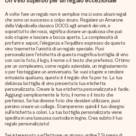
Un Vino superbo per un regalo eccezionale
A volte fare un regalo non è semplice ma ci sono alcuni regali
che sono un successo a colpo sicuro. Regalare un Amarone
della Valpolicella classico DOCG agli amanti dei vini, e
soprattutto dei rossi, significa donare un qualcosa che può
solo stupire e lasciare a bocca aperta. La complessità di
profumi e sapori, l'eleganza e l'equilibro espresso da questo
vino trasmette l'unicità di un regalo speciale. Puoi
personalizzare l'etichetta di questa magnifica bottiglia di vino
con con la foto, il logo, il nome o il testo che preferisci. Ottimo
per un compleanno, come regalo aziendale, un ringraziamento
o per festeggiare un anniversario. Se vuoi stupire e rendere
entusiata qualcuno, questo è il regalo che fa per te. La tua
deliziosa bottiglia di vino presenta la tua etichetta
personalizzata. Creare la tua etichetta personalizzata è facile.
Aggiungi semplicemente la foto, il nome o il testo che
preferisci. Se hai diverse foto che desideri utilizzare, puoi
persino creare un collage. Stamperemo quindi il tuo disegno
sull'etichetta a colori. La tua bottiglia personalizzata viene
spedita in una lussuosa custodia in legno. Crea subito il tuo
regalo personalizzato!
Sei interessato a effettuare un grosso ordine? Si prega di