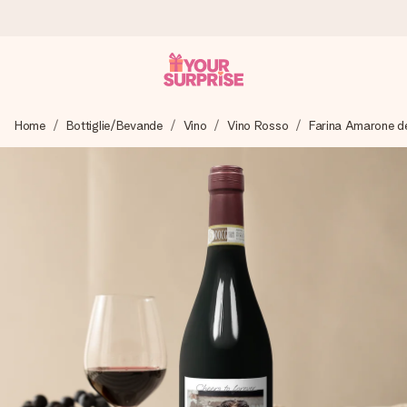
Ordina oggi, spedito in 1 giorno lavorativo
Home
Bottiglie/Bevande
Vino
Vino Rosso
Farina Amarone del
Prepariamo il tuo regalo con attenzione e lo spediamo in un
lampo – così potrai consegnarlo al momento giusto, quando
conta davvero.
4,7 (basato su +15.000 recensioni)
I nostri regali ispirano. I clienti ci valutano 4,7 su Google
Reviews.
Biglietto d'auguri gratuito
Realizza qualcosa di unico in pochi passi – con il suo nome,