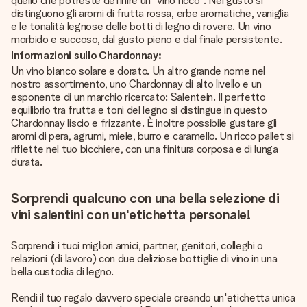
quello che potreste definire un "vino ricco". Nel gusto si
distinguono gli aromi di frutta rossa, erbe aromatiche, vaniglia
e le tonalità legnose delle botti di legno di rovere. Un vino
morbido e succoso, dal gusto pieno e dal finale persistente.
Informazioni sullo Chardonnay:
Un vino bianco solare e dorato. Un altro grande nome nel
nostro assortimento, uno Chardonnay di alto livello e un
esponente di un marchio ricercato: Salentein. Il perfetto
equilibrio tra frutta e toni del legno si distingue in questo
Chardonnay liscio e frizzante. È inoltre possibile gustare gli
aromi di pera, agrumi, miele, burro e caramello. Un ricco pallet si
riflette nel tuo bicchiere, con una finitura corposa e di lunga
durata.
Sorprendi qualcuno con una bella selezione di
vini salentini con un'etichetta personale!
Sorprendi i tuoi migliori amici, partner, genitori, colleghi o
relazioni (di lavoro) con due deliziose bottiglie di vino in una
bella custodia di legno.
Rendi il tuo regalo davvero speciale creando un'etichetta unica