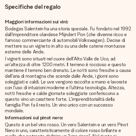
Specifiche del regalo
Maggiori informazioni sui vini:
Bodegas Salentein ha una storia speciale. Fu fondato nel 1992
dall'imprenditore olandese Mijndert Pon (che divenne ricco e
famoso commerciante di automobili Volkswagen). Decise di
mettere su un vigneto in alto su una delle catene montuose
esterne delle Ande.
I vigneti sono situati nel cuore dell'Alto Valle de Uco, ad
un'altezza di oltre 1200 metri. Il terreno è roccioso e questo
mantiene il terreno ben drenato. Le notti sono fresche a causa
dell'aria di montagna che scende dalle Ande, i giorni sono
soleggiati e caldi. Le uve vengono raccolte a mano e lavorate
con l'uso di intuizioni moderne e l'ultima tecnologia. Altezza,
notti fresche e calde giornate soleggiate conferiscono a
questo vino un carattere forte. L'imprenditorialità della
famiglia Pon fa il resto. Un vino unico con un successo
mondiale.
Informazioni sul pinot nero:
Questo è un bel vino rosso. Un vero Salentein e un vero Pinot
Nero in uno, caratteristicamente di colore rosso brillante e