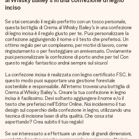
al Whisky Bailey's in una confezione di legno
inciso
Se stai cercando il regalo perfetto con un tocco personale,
questa bottiglia di Crema al Whisky Bailey's in una confezione
di legno incisa è il regalo giusto per te. Puoi personalizzare la
confezione aggiungendo il nome o il testo che preferisci. Un
ottimo regalo per un compleanno, per motivi di lavoro, come
ringraziamento o per festeggiare un anniversario. Ovviamente
puoi personalizzare la confezione di porto anche per te! Con
questo regalo fantastico andrai sempre sul sicuro!
La confezone incisa è realizzata con legno certificato FSC. In
questo modo puoi supportare una gestione forestale
sostenibile e responsabile. All'interno troverai una bottiglia di
Crema al Whisky Bailey's. Creare la tua confezione in legno
incisa è facilissimo. Devi soltanto aggiungere il nome e/o il
testo che preferisci nell'Editor Online. Noi incideremo il tuo
design sul coperchio della confezione in legno, utilizzando una
tecnica di incisione laser di alta qualità. Che cosa stai
aspettando? Crea subito il tuo regalo!
Se sei interessato a effettuare un ordine di grandi dimensioni,