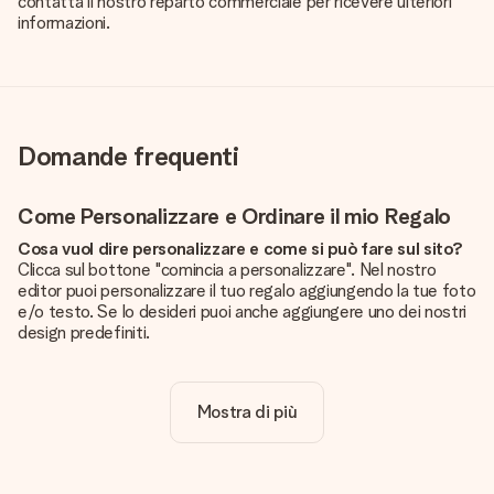
contatta il nostro reparto commerciale per ricevere ulteriori
informazioni.
Domande frequenti
Come Personalizzare e Ordinare il mio Regalo
Cosa vuol dire personalizzare e come si può fare sul sito?
Clicca sul bottone "comincia a personalizzare". Nel nostro
editor puoi personalizzare il tuo regalo aggiungendo la tue foto
e/o testo. Se lo desideri puoi anche aggiungere uno dei nostri
design predefiniti.
La personalizzazione è inclusa nel prezzo?
Certo! Il prezzo mostrato include sempre la personalizzazione
Mostra di più
del tuo prodotto.
Come posso sapere se la qualità della mia foto è
sufficiente?