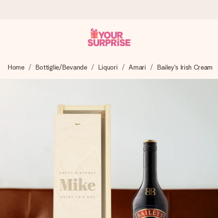
Ordina oggi, spedito in 1 giorno lavorativo
Home
Bottiglie/Bevande
Liquori
Amari
Bailey's Irish Cream
Prepariamo il tuo regalo con attenzione e lo spediamo in un
lampo – così potrai consegnarlo al momento giusto, quando
conta davvero.
4,7 (basato su +15.000 recensioni)
I nostri regali ispirano. I clienti ci valutano 4,7 su Google
Reviews.
Biglietto d'auguri gratuito
Realizza qualcosa di unico in pochi passi – con il suo nome,