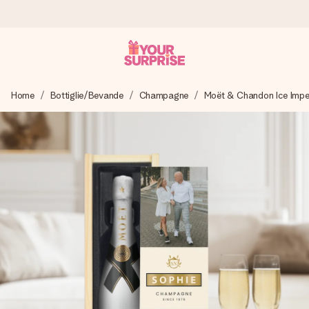
Ordina oggi, spedito in 1 giorno lavorativo
Home
Bottiglie/Bevande
Champagne
Moët & Chandon Ice Imper
Prepariamo il tuo regalo con attenzione e lo spediamo in un
lampo – così potrai consegnarlo al momento giusto, quando
conta davvero.
4,7 (basato su +15.000 recensioni)
I nostri regali ispirano. I clienti ci valutano 4,7 su Google
Reviews.
Biglietto d'auguri gratuito
Realizza qualcosa di unico in pochi passi – con il suo nome,