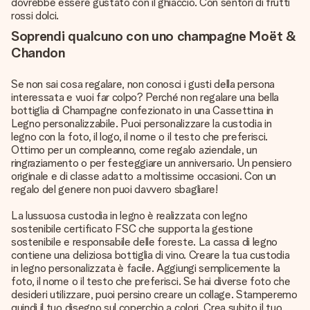
dovrebbe essere gustato con il ghiaccio. Con sentori di frutti
rossi dolci.
Soprendi qualcuno con uno champagne Moët &
Chandon
Se non sai cosa regalare, non conosci i gusti della persona
interessata e vuoi far colpo? Perché non regalare una bella
bottiglia di Champagne confezionato in una Cassettina in
Legno personalizzabile. Puoi personalizzare la custodia in
legno con la foto, il logo, il nome o il testo che preferisci.
Ottimo per un compleanno, come regalo aziendale, un
ringraziamento o per festeggiare un anniversario. Un pensiero
originale e di classe adatto a moltissime occasioni. Con un
regalo del genere non puoi davvero sbagliare!
La lussuosa custodia in legno è realizzata con legno
sostenibile certificato FSC che supporta la gestione
sostenibile e responsabile delle foreste. La cassa di legno
contiene una deliziosa bottiglia di vino. Creare la tua custodia
in legno personalizzata è facile. Aggiungi semplicemente la
foto, il nome o il testo che preferisci. Se hai diverse foto che
desideri utilizzare, puoi persino creare un collage. Stamperemo
quindi il tuo disegno sul coperchio a colori. Crea subito il tuo