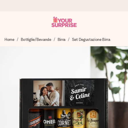
Ordina oggi, spedito in 1 giorno lavorativo
Home
Bottiglie/Bevande
Birra
Set Degustazione Birra
Prepariamo il tuo regalo con attenzione e lo spediamo in un
lampo – così potrai consegnarlo al momento giusto, quando
conta davvero.
4,7 (basato su +15.000 recensioni)
I nostri regali ispirano. I clienti ci valutano 4,7 su Google
Reviews.
Biglietto d'auguri gratuito
Realizza qualcosa di unico in pochi passi – con il suo nome,