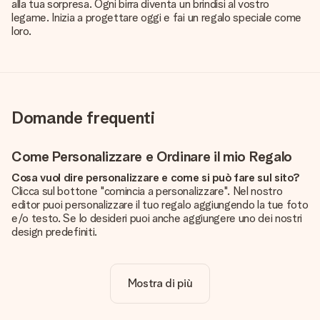
alla tua sorpresa. Ogni birra diventa un brindisi al vostro
legame. Inizia a progettare oggi e fai un regalo speciale come
loro.
Domande frequenti
Come Personalizzare e Ordinare il mio Regalo
Cosa vuol dire personalizzare e come si può fare sul sito?
Clicca sul bottone "comincia a personalizzare". Nel nostro
editor puoi personalizzare il tuo regalo aggiungendo la tue foto
e/o testo. Se lo desideri puoi anche aggiungere uno dei nostri
design predefiniti.
La personalizzazione è inclusa nel prezzo?
Certo! Il prezzo mostrato include sempre la personalizzazione
Mostra di più
del tuo prodotto.
Come posso sapere se la qualità della mia foto è