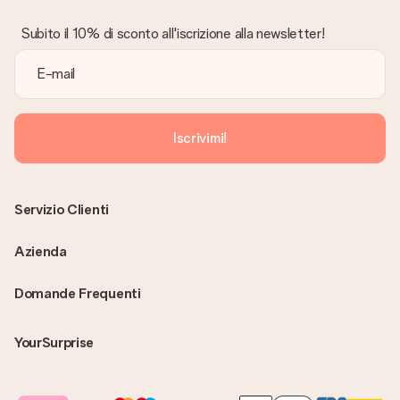
ricevuta viene inviata in allegato all' e-mail di conferma oppure
sarà visualizzabile sul proprio account MySurprise. In questo
Subito il 10% di sconto all'iscrizione alla newsletter!
modo puoi inviare il regalo direttamente al destinatario,
facendogli una vera e propria sorpresa!
Iscrivimi!
Servizio Clienti
Azienda
Domande Frequenti
YourSurprise