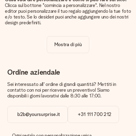
Clicca sul bottone "comincia a personalizzare". Nel nostro
editor puoi personalizzare il tuo regalo aggiungendo la tue foto
e/o testo. Se lo desideri puoi anche aggiungere uno dei nostri
design predefiniti.
La personalizzazione è inclusa nel prezzo?
Certo! Il prezzo mostrato include sempre la personalizzazione
Mostra di più
del tuo prodotto.
Come posso sapere se la qualità della mia foto è
sufficiente?
Vogliamo assicurarci che tu sia completamente soddisfatto
Ordine aziendale
del tuo regalo. Per questo è importante utilizzare foto di alta
qualità. Se non sei sicuro della qualità dell'immagine, contatta il
Sei interessato all' ordine di grandi quantità? Mettiti in
nostro servizio clienti e includi la foto insieme al regalo che
contatto con noi per ricevere un preventivo! Siamo
vuoi ordinare. Potranno verificare la qualità per te!
disponibili i giorni lavorativi dalle 8:30 alle 17:00.
Quali formati posso caricare?
Puoi usare i formati JPG e PNG. Se hai bisogno di aiuto
b2b@yoursurprise.it
+31 111 700 212
contatta il servizio clienti.
Cosa posso fare nel caso il colore o una caratteristica che
desidero non fosse disponibile?
Ogni regalo con personalizzazione unica