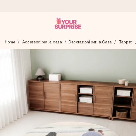
Ordina oggi, spedito in 1 giorno lavorativo
Home
Accessori per la casa
Decorazioni per la Casa
Tappeti
Prepariamo il tuo regalo con attenzione e lo spediamo in un
lampo – così potrai consegnarlo al momento giusto, quando
conta davvero.
4,7 (basato su +15.000 recensioni)
I nostri regali ispirano. I clienti ci valutano 4,7 su Google
Reviews.
Biglietto d'auguri gratuito
Realizza qualcosa di unico in pochi passi – con il suo nome,