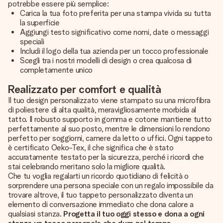
potrebbe essere più semplice:
Carica la tua foto preferita per una stampa vivida su tutta
la superficie
Aggiungi testo significativo come nomi, date o messaggi
speciali
Includi il logo della tua azienda per un tocco professionale
Scegli tra i nostri modelli di design o crea qualcosa di
completamente unico
Realizzato per comfort e qualità
Il tuo design personalizzato viene stampato su una microfibra
di poliestere di alta qualità, meravigliosamente morbida al
tatto. Il robusto supporto in gomma e cotone mantiene tutto
perfettamente al suo posto, mentre le dimensioni lo rendono
perfetto per soggiorni, camere da letto o uffici. Ogni tappeto
è certificato Oeko-Tex, il che significa che è stato
accuratamente testato per la sicurezza, perché i ricordi che
stai celebrando meritano solo la migliore qualità.
Che tu voglia regalarti un ricordo quotidiano di felicità o
sorprendere una persona speciale con un regalo impossibile da
trovare altrove, il tuo tappeto personalizzato diventa un
elemento di conversazione immediato che dona calore a
qualsiasi stanza.
Progetta il tuo oggi stesso e dona a ogni