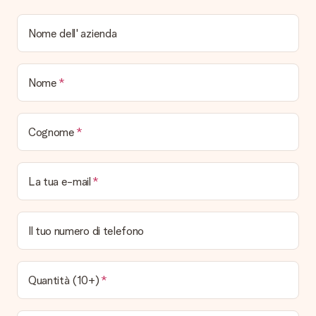
Come il regalo viene consegnato?
Tutti i regali sono inviati in una colorata confezione regalo. In
Nome dell' azienda
questo modo il regalo sarà già pronto per essere consegnato.
Quando e come riceverò il mio regalo?
Nome
È possibile scegliere la data esatta di consegna?
No, non è possibile! Tutte le date indicate sono
continuamente aggiornate e attendibili.
Cognome
Quali sono i tempi di consegna e quando riceverò il mio
regalo?
I tempi di consegna sono consultabili direttamente sulla pagina
La tua e-mail
del prodotto desiderato. Le date indicate sono previste in
base ai tempi di consegna indicati dal corriere.
Quali sono le opzioni di consegna disponibili?
Il tuo numero di telefono
Hai diverse opzioni di consegna: standard, veloce ed espressa.
I costi variano in base alla modalità scelta. Se hai dubbi
sill'opzione da selezionare contatta il nostro servizio clienti.
Quantità (10+)
Pagamento