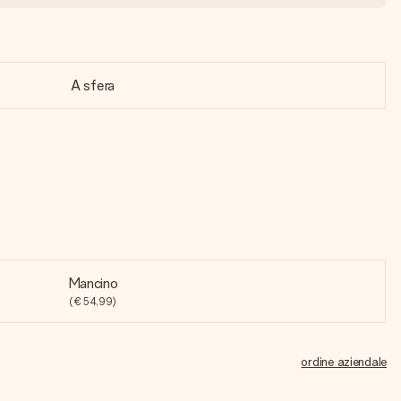
A sfera
Mancino
(€ 54,99)
ordine aziendale