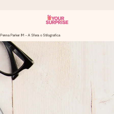
Penna Parker IM - A Sfera o Stilografica
ampo – così potrai consegnarlo al momento giusto, quando conta dav
s.
na tua foto o un messaggio che tocchi il cuore. Nessuna complicazio