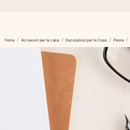
Ordina oggi, spedito in 1 giorno lavorativo
Home
Accessori per la casa
Decorazioni per la Casa
Penne
Prepariamo il tuo regalo con attenzione e lo spediamo in un l
4,7 (basato su +15.000 recensioni)
I nostri regali ispirano. I clienti ci valutano 4,7 su Google Review
Biglietto d'auguri gratuito
Realizza qualcosa di unico in pochi passi – con il suo nome, u
perfetto.