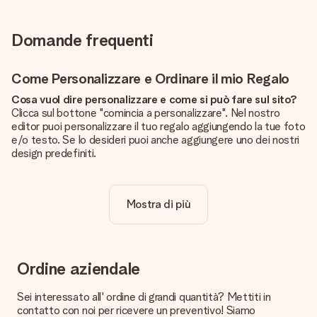
Domande frequenti
Come Personalizzare e Ordinare il mio Regalo
Cosa vuol dire personalizzare e come si può fare sul sito?
Clicca sul bottone "comincia a personalizzare". Nel nostro
editor puoi personalizzare il tuo regalo aggiungendo la tue foto
e/o testo. Se lo desideri puoi anche aggiungere uno dei nostri
design predefiniti.
La personalizzazione è inclusa nel prezzo?
Certo! Il prezzo mostrato include sempre la personalizzazione
Mostra di più
del tuo prodotto.
Come posso sapere se la qualità della mia foto è
sufficiente?
Vogliamo assicurarci che tu sia completamente soddisfatto
Ordine aziendale
del tuo regalo. Per questo è importante utilizzare foto di alta
qualità. Se non sei sicuro della qualità dell'immagine, contatta il
Sei interessato all' ordine di grandi quantità? Mettiti in
nostro servizio clienti e includi la foto insieme al regalo che
contatto con noi per ricevere un preventivo! Siamo
vuoi ordinare. Potranno verificare la qualità per te!