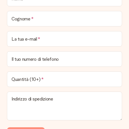
È possibile scegliere la data esatta di consegna?
No, non è possibile! Tutte le date indicate sono
continuamente aggiornate e attendibili.
Cognome
Quali sono i tempi di consegna e quando riceverò il mio
regalo?
I tempi di consegna sono consultabili direttamente sulla pagina
La tua e-mail
del prodotto desiderato. Le date indicate sono previste in
base ai tempi di consegna indicati dal corriere.
Quali sono le opzioni di consegna disponibili?
Il tuo numero di telefono
Hai diverse opzioni di consegna: standard, veloce ed espressa.
I costi variano in base alla modalità scelta. Se hai dubbi
sill'opzione da selezionare contatta il nostro servizio clienti.
Quantità (10+)
Pagamento
Come posso pagare il mio ordine?
Indirizzo di spedizione
É possibile scegliere tra le seguenti modalità di pagamento:
Carta di Credito, PayPal, e Bonifico Bancario. In caso di
bonifico i tempi di spedizione si allungheranno di 3 giorni
lavorativi.
Regalo ricevuto