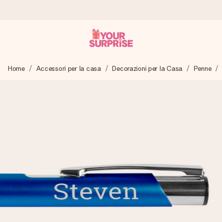
Ordina oggi, spedito in 1 giorno lavorativo
Home
Accessori per la casa
Decorazioni per la Casa
Penne
Prepariamo il tuo regalo con attenzione e lo spediamo in un
lampo – così potrai consegnarlo al momento giusto, quando
conta davvero.
4,7 (basato su +15.000 recensioni)
I nostri regali ispirano. I clienti ci valutano 4,7 su Google
Reviews.
Biglietto d'auguri gratuito
Realizza qualcosa di unico in pochi passi – con il suo nome,