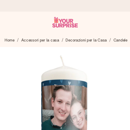
Ordina oggi, spedito in 1 giorno lavorativo
Home
Accessori per la casa
Decorazioni per la Casa
Candele
Prepariamo il tuo regalo con attenzione e lo spediamo in un
lampo – così potrai consegnarlo al momento giusto, quando
conta davvero.
4,7 (basato su +15.000 recensioni)
I nostri regali ispirano. I clienti ci valutano 4,7 su Google
Reviews.
Biglietto d'auguri gratuito
Realizza qualcosa di unico in pochi passi – con il suo nome,