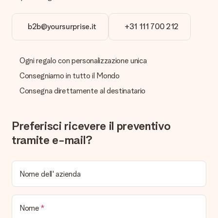
No, nessuna ricevuta o fattura viene spedita con il regalo. La
ricevuta viene inviata in allegato all' e-mail di conferma oppure
sarà visualizzabile sul proprio account MySurprise. In questo
b2b@yoursurprise.it
+31 111 700 212
modo puoi inviare il regalo direttamente al destinatario,
facendogli una vera e propria sorpresa!
Ogni regalo con personalizzazione unica
Consegniamo in tutto il Mondo
Consegna direttamente al destinatario
Preferisci ricevere il preventivo
tramite e-mail?
Nome dell' azienda
Nome