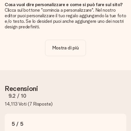
Cosa vuol dire personalizzare e come si può fare sul sito?
Clicca sul bottone "comincia a personalizzare". Nel nostro
editor puoi personalizzare il tuo regalo aggiungendo la tue foto
e/o testo. Se lo desideri puoi anche aggiungere uno dei nostri
design predefiniti.
La personalizzazione è inclusa nel prezzo?
Certo! Il prezzo mostrato include sempre la personalizzazione
Mostra di più
del tuo prodotto.
Come posso sapere se la qualità della mia foto è
sufficiente?
Vogliamo assicurarci che tu sia completamente soddisfatto
del tuo regalo. Per questo è importante utilizzare foto di alta
qualità. Se non sei sicuro della qualità dell'immagine, contatta il
Recensioni
nostro servizio clienti e includi la foto insieme al regalo che
vuoi ordinare. Potranno verificare la qualità per te!
9.2
/ 10
14,113 Voti
(
7 Risposte
)
Quali formati posso caricare?
Puoi usare i formati JPG e PNG. Se hai bisogno di aiuto
contatta il servizio clienti.
5 / 5
Cosa posso fare nel caso il colore o una caratteristica che