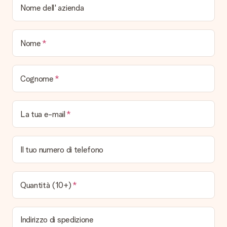
Nome dell' azienda
questo modo il regalo sarà già pronto per essere consegnato.
Quando e come riceverò il mio regalo?
Nome
È possibile scegliere la data esatta di consegna?
No, non è possibile! Tutte le date indicate sono
continuamente aggiornate e attendibili.
Cognome
Quali sono i tempi di consegna e quando riceverò il mio
regalo?
I tempi di consegna sono consultabili direttamente sulla pagina
La tua e-mail
del prodotto desiderato. Le date indicate sono previste in
base ai tempi di consegna indicati dal corriere.
Quali sono le opzioni di consegna disponibili?
Il tuo numero di telefono
Hai diverse opzioni di consegna: standard, veloce ed espressa.
I costi variano in base alla modalità scelta. Se hai dubbi
sill'opzione da selezionare contatta il nostro servizio clienti.
Quantità (10+)
Pagamento
Come posso pagare il mio ordine?
Indirizzo di spedizione
É possibile scegliere tra le seguenti modalità di pagamento: