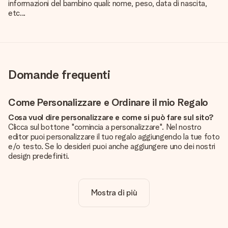
informazioni del bambino quali: nome, peso, data di nascita,
etc...
Domande frequenti
Come Personalizzare e Ordinare il mio Regalo
Cosa vuol dire personalizzare e come si può fare sul sito?
Clicca sul bottone "comincia a personalizzare". Nel nostro
editor puoi personalizzare il tuo regalo aggiungendo la tue foto
e/o testo. Se lo desideri puoi anche aggiungere uno dei nostri
design predefiniti.
La personalizzazione è inclusa nel prezzo?
Certo! Il prezzo mostrato include sempre la personalizzazione
Mostra di più
del tuo prodotto.
Come posso sapere se la qualità della mia foto è
sufficiente?