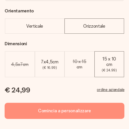
Orientamento
Verticale
Orizzontale
Dimensioni
15 x 10
10 x 15
7x4,5cm
4,5x7cm
cm
cm
(€ 16,99)
(€ 24,99)
€ 24,99
ordine aziendale
Comincia a personalizzare