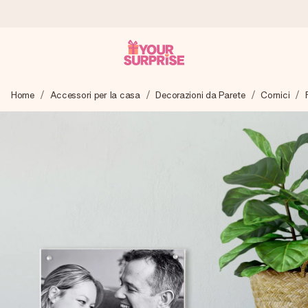
Ordina oggi, spedito in 1 giorno lavorativo
Home
Accessori per la casa
Decorazioni da Parete
Cornici
Prepariamo il tuo regalo con attenzione e lo spediamo in un
lampo – così potrai consegnarlo al momento giusto, quando
conta davvero.
4,7 (basato su +15.000 recensioni)
I nostri regali ispirano. I clienti ci valutano 4,7 su Google
Reviews.
Biglietto d'auguri gratuito
Realizza qualcosa di unico in pochi passi – con il suo nome,