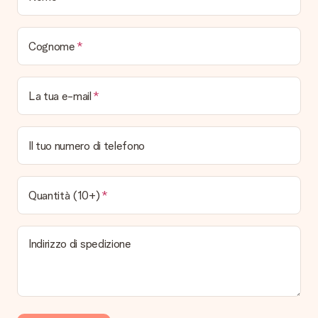
È possibile scegliere la data esatta di consegna?
No, non è possibile! Tutte le date indicate sono
continuamente aggiornate e attendibili.
Cognome
Quali sono i tempi di consegna e quando riceverò il mio
regalo?
I tempi di consegna sono consultabili direttamente sulla pagina
La tua e-mail
del prodotto desiderato. Le date indicate sono previste in
base ai tempi di consegna indicati dal corriere.
Quali sono le opzioni di consegna disponibili?
Il tuo numero di telefono
Hai diverse opzioni di consegna: standard, veloce ed espressa.
I costi variano in base alla modalità scelta. Se hai dubbi
sill'opzione da selezionare contatta il nostro servizio clienti.
Quantità (10+)
Pagamento
Come posso pagare il mio ordine?
Indirizzo di spedizione
É possibile scegliere tra le seguenti modalità di pagamento:
Carta di Credito, PayPal, e Bonifico Bancario. In caso di
bonifico i tempi di spedizione si allungheranno di 3 giorni
lavorativi.
Regalo ricevuto