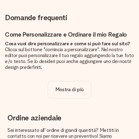
Domande frequenti
Come Personalizzare e Ordinare il mio Regalo
Cosa vuol dire personalizzare e come si può fare sul sito?
Clicca sul bottone "comincia a personalizzare". Nel nostro
editor puoi personalizzare il tuo regalo aggiungendo la tue foto
e/o testo. Se lo desideri puoi anche aggiungere uno dei nostri
design predefiniti.
La personalizzazione è inclusa nel prezzo?
Certo! Il prezzo mostrato include sempre la personalizzazione
Mostra di più
del tuo prodotto.
Come posso sapere se la qualità della mia foto è
sufficiente?
Vogliamo assicurarci che tu sia completamente soddisfatto
Ordine aziendale
del tuo regalo. Per questo è importante utilizzare foto di alta
qualità. Se non sei sicuro della qualità dell'immagine, contatta il
Sei interessato all' ordine di grandi quantità? Mettiti in
nostro servizio clienti e includi la foto insieme al regalo che
contatto con noi per ricevere un preventivo! Siamo
vuoi ordinare. Potranno verificare la qualità per te!