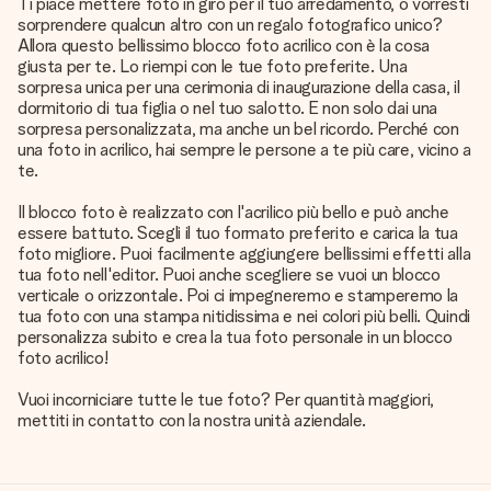
Ti piace mettere foto in giro per il tuo arredamento, o vorresti
sorprendere qualcun altro con un regalo fotografico unico?
Allora questo bellissimo blocco foto acrilico con è la cosa
giusta per te. Lo riempi con le tue foto preferite. Una
sorpresa unica per una cerimonia di inaugurazione della casa, il
dormitorio di tua figlia o nel tuo salotto. E non solo dai una
sorpresa personalizzata, ma anche un bel ricordo. Perché con
una foto in acrilico, hai sempre le persone a te più care, vicino a
te.
Il blocco foto è realizzato con l'acrilico più bello e può anche
essere battuto. Scegli il tuo formato preferito e carica la tua
foto migliore. Puoi facilmente aggiungere bellissimi effetti alla
tua foto nell'editor. Puoi anche scegliere se vuoi un blocco
verticale o orizzontale. Poi ci impegneremo e stamperemo la
tua foto con una stampa nitidissima e nei colori più belli. Quindi
personalizza subito e crea la tua foto personale in un blocco
foto acrilico!
Vuoi incorniciare tutte le tue foto? Per quantità maggiori,
mettiti in contatto con la nostra unità aziendale.