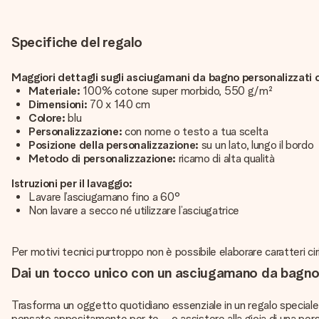
Specifiche del regalo
Maggiori dettagli sugli asciugamani da bagno personalizzati 
Materiale:
100% cotone super morbido, 550 g/m²
Dimensioni:
70 x 140 cm
Colore:
blu
Personalizzazione:
con nome o testo a tua scelta
Posizione della personalizzazione:
su un lato, lungo il bordo
Metodo di personalizzazione:
ricamo di alta qualità
Istruzioni per il lavaggio:
Lavare l’asciugamano fino a 60°
Non lavare a secco né utilizzare l’asciugatrice
Per motivi tecnici purtroppo non è possibile elaborare caratteri cirilli
Dai un tocco unico con un asciugamano da bagno p
Trasforma un oggetto quotidiano essenziale in un regalo specia
pensato appositamente per te – o assistere alla gioia di una per