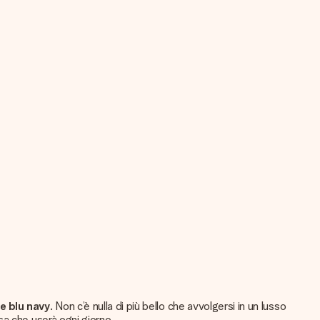
e blu navy
. Non c’è nulla di più bello che avvolgersi in un lusso
a che userà ogni giorno.