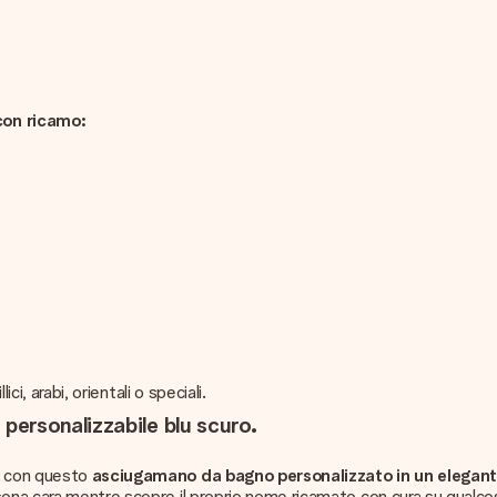
con ricamo:
ci, arabi, orientali o speciali.
ersonalizzabile blu scuro.
le con questo
asciugamano da bagno personalizzato in un elegant
sona cara mentre scopre il proprio nome ricamato con cura su qualcos