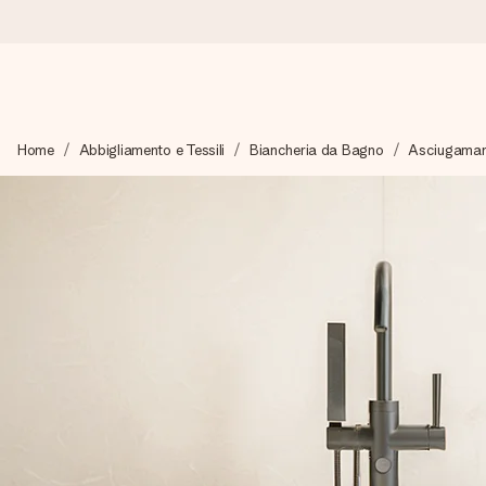
Ordina oggi, spedito in 1 giorno lavorativo
Home
Abbigliamento e Tessili
Biancheria da Bagno
Asciugaman
Prepariamo il tuo regalo con attenzione e lo spediamo in un l
4,7 (basato su +15.000 recensioni)
I nostri regali ispirano. I clienti ci valutano 4,7 su Google Review
Biglietto d'auguri gratuito
Realizza qualcosa di unico in pochi passi – con il suo nome, u
perfetto.