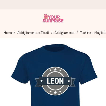
Ordina oggi, spedito in 1 giorno lavorativo
Home
Abbigliamento e Tessili
Abbigliamento
T-shirts - Magliett
Prepariamo il tuo regalo con attenzione e lo spediamo in un
lampo – così potrai consegnarlo al momento giusto, quando
conta davvero.
4,7 (basato su +15.000 recensioni)
I nostri regali ispirano. I clienti ci valutano 4,7 su Google
Reviews.
Biglietto d'auguri gratuito
Realizza qualcosa di unico in pochi passi – con il suo nome,