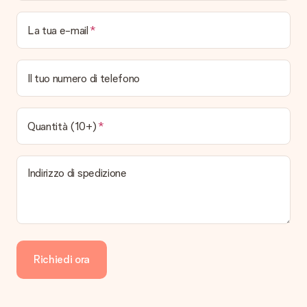
La ricevuta viene spedita insieme all’ordine?
No, nessuna ricevuta o fattura viene spedita con il regalo. La
La tua e-mail
ricevuta viene inviata in allegato all' e-mail di conferma oppure
sarà visualizzabile sul proprio account MySurprise. In questo
modo puoi inviare il regalo direttamente al destinatario,
facendogli una vera e propria sorpresa!
Il tuo numero di telefono
Quantità (10+)
Indirizzo di spedizione
Richiedi ora