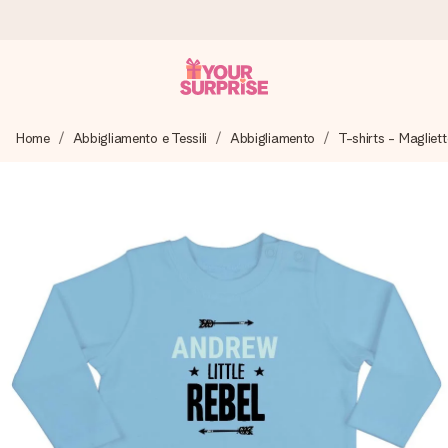
Ordina oggi, spedito in 1 giorno lavorativo
Home
Abbigliamento e Tessili
Abbigliamento
T-shirts - Magliett
Prepariamo il tuo regalo con attenzione e lo spediamo in un
lampo – così potrai consegnarlo al momento giusto, quando
conta davvero.
4,7 (basato su +15.000 recensioni)
I nostri regali ispirano. I clienti ci valutano 4,7 su Google
Reviews.
Biglietto d'auguri gratuito
Realizza qualcosa di unico in pochi passi – con il suo nome,