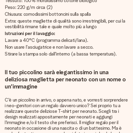
Tessuto: 100% morbidissimo cotone biologico
Peso: 220 g/m circa (2)
Chiusura: comodissimi bottoncini sulla spalla
Extra: queste magliette di qualità sono irrestringibili, per cui la
vestibilità rimane tale e quale molto più a lungo
Istruzioni per il lavaggio:
Lavare a 40°C (programma delicati/lana).
Non usare l'asciugatrice e non lavare a secco.
Stirare la stampa solo dall'interno (a bassa temperatura).
Il tuo piccolino sarà elegantissimo in una
deliziosa maglietta per neonato con un nome o
un'immagine
C'è un piccolino in arrivo, o appena nato, e vorresti sorprendere
i neo-genitori con un regalo davvero unico? Sei proprio tu a
realizzare queste deliziose T-shirt per neonato. Scegli tra i
design realizzati appositamente per neonati e aggiungi
l'immagine e/o il testo che preferisci. Il miglior regalo per il
neonato in occasione di una nascita o di un battesimo. Ma è