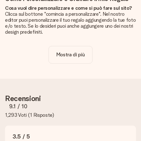
Cosa vuol dire personalizzare e come si può fare sul sito?
Clicca sul bottone "comincia a personalizzare". Nel nostro
editor puoi personalizzare il tuo regalo aggiungendo la tue foto
e/o testo. Se lo desideri puoi anche aggiungere uno dei nostri
design predefiniti.
La personalizzazione è inclusa nel prezzo?
Certo! Il prezzo mostrato include sempre la personalizzazione
Mostra di più
del tuo prodotto.
Come posso sapere se la qualità della mia foto è
sufficiente?
Vogliamo assicurarci che tu sia completamente soddisfatto
del tuo regalo. Per questo è importante utilizzare foto di alta
qualità. Se non sei sicuro della qualità dell'immagine, contatta il
Recensioni
nostro servizio clienti e includi la foto insieme al regalo che
vuoi ordinare. Potranno verificare la qualità per te!
9.1
/ 10
1,293 Voti
(
1 Risposte
)
Quali formati posso caricare?
Puoi usare i formati JPG e PNG. Se hai bisogno di aiuto
contatta il servizio clienti.
3.5 / 5
Cosa posso fare nel caso il colore o una caratteristica che