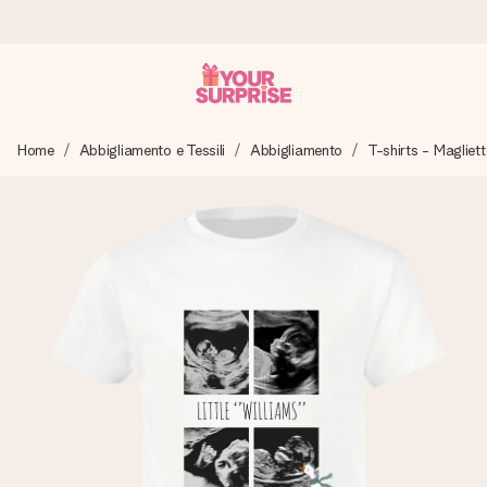
Ordina oggi, spedito in 1 giorno lavorativo
Home
Abbigliamento e Tessili
Abbigliamento
T-shirts - Magliett
Prepariamo il tuo regalo con attenzione e lo spediamo in un
lampo – così potrai consegnarlo al momento giusto, quando
conta davvero.
4,7 (basato su +15.000 recensioni)
I nostri regali ispirano. I clienti ci valutano 4,7 su Google
Reviews.
Biglietto d'auguri gratuito
Realizza qualcosa di unico in pochi passi – con il suo nome,