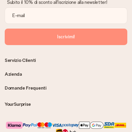
sarà visualizzabile sul proprio account MySurprise. In questo
Subito il 10% di sconto all'iscrizione alla newsletter!
modo puoi inviare il regalo direttamente al destinatario,
facendogli una vera e propria sorpresa!
Iscrivimi!
Servizio Clienti
Azienda
Domande Frequenti
YourSurprise