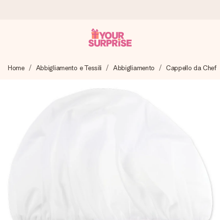
Ordina oggi, spedito in 1 giorno lavorativo
Home
Abbigliamento e Tessili
Abbigliamento
Cappello da Chef
Prepariamo il tuo regalo con attenzione e lo spediamo in un
lampo – così potrai consegnarlo al momento giusto, quando
conta davvero.
4,7 (basato su +15.000 recensioni)
I nostri regali ispirano. I clienti ci valutano 4,7 su Google
Reviews.
Biglietto d'auguri gratuito
Realizza qualcosa di unico in pochi passi – con il suo nome,