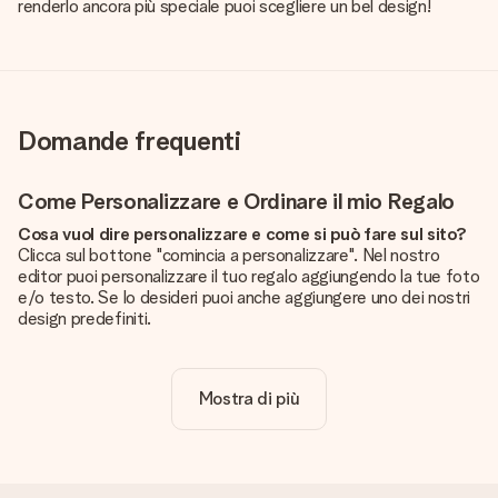
renderlo ancora più speciale puoi scegliere un bel design!
Domande frequenti
Come Personalizzare e Ordinare il mio Regalo
Cosa vuol dire personalizzare e come si può fare sul sito?
Clicca sul bottone "comincia a personalizzare". Nel nostro
editor puoi personalizzare il tuo regalo aggiungendo la tue foto
e/o testo. Se lo desideri puoi anche aggiungere uno dei nostri
design predefiniti.
La personalizzazione è inclusa nel prezzo?
Certo! Il prezzo mostrato include sempre la personalizzazione
Mostra di più
del tuo prodotto.
Come posso sapere se la qualità della mia foto è
sufficiente?
Vogliamo assicurarci che tu sia completamente soddisfatto