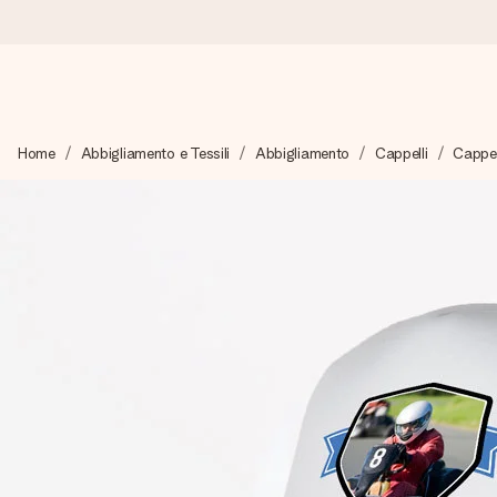
Ordina oggi, spedito in 1 giorno lavorativo
Home
Abbigliamento e Tessili
Abbigliamento
Cappelli
Cappel
Prepariamo il tuo regalo con attenzione e lo spediamo in un l
4,7 (basato su +15.000 recensioni)
I nostri regali ispirano. I clienti ci valutano 4,7 su Google Review
Biglietto d'auguri gratuito
Realizza qualcosa di unico in pochi passi – con il suo nome, u
perfetto.