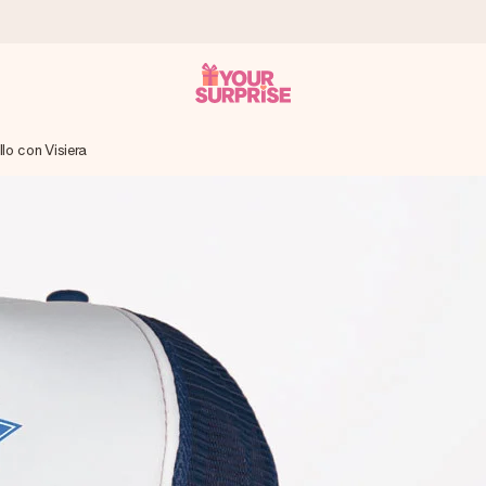
lo con Visiera
ampo – così potrai consegnarlo al momento giusto, quando conta dav
s.
na tua foto o un messaggio che tocchi il cuore. Nessuna complicazio