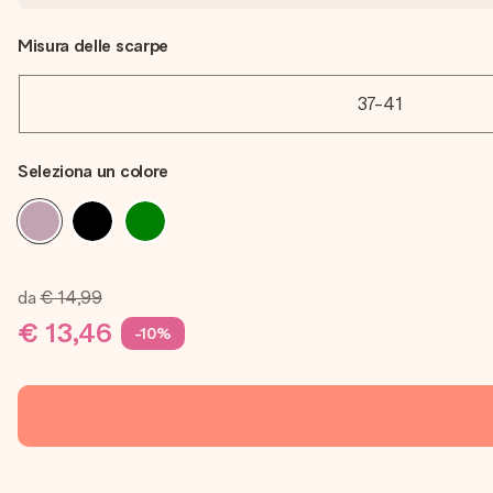
Misura delle scarpe
37-41
Seleziona un colore
da
€ 14,99
€ 13,46
-10%