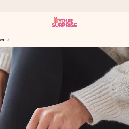
ortivi
ampo – così potrai consegnarlo al momento giusto, quando conta dav
s.
na tua foto o un messaggio che tocchi il cuore. Nessuna complicazio