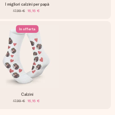
I migliori calzini per papà
17,99 €
16,16 €
In offerta
Calzini
17,99 €
16,16 €