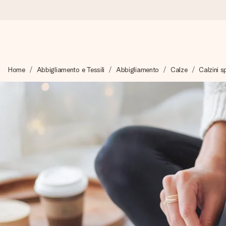
Ordina oggi, spedito in 1 giorno lavorativo
Home
Abbigliamento e Tessili
Abbigliamento
Calze
Calzini sp
Prepariamo il tuo regalo con attenzione e lo spediamo in un l
4,7 (basato su +15.000 recensioni)
I nostri regali ispirano. I clienti ci valutano 4,7 su Google Review
Biglietto d'auguri gratuito
Realizza qualcosa di unico in pochi passi – con il suo nome, u
perfetto.