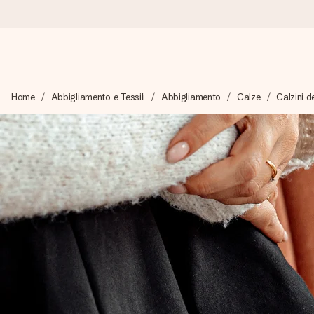
Ordina oggi, spedito in 1 giorno lavorativo
Home
Abbigliamento e Tessili
Abbigliamento
Calze
Calzini d
Prepariamo il tuo regalo con attenzione e lo spediamo in un l
4,7 (basato su +15.000 recensioni)
I nostri regali ispirano. I clienti ci valutano 4,7 su Google Review
Biglietto d'auguri gratuito
Realizza qualcosa di unico in pochi passi – con il suo nome, u
perfetto.