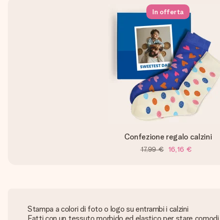
In offerta
Confezione regalo calzini
17,99 €
16,16 €
Stampa a colori di foto o logo su entrambi i calzini
Fatti con un tessuto morbido ed elastico per stare comodi t