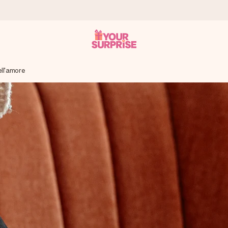
ell'amore
ampo – così potrai consegnarlo al momento giusto, quando conta dav
s.
na tua foto o un messaggio che tocchi il cuore. Nessuna complicazio