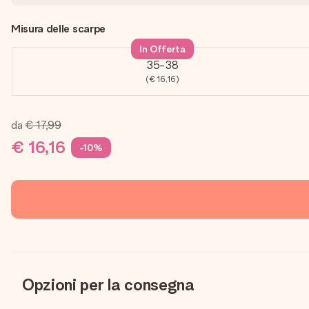
Misura delle scarpe
In Offerta
35-38
(€ 16,16)
da
€ 17,99
€ 16,16
-10%
Opzioni per la consegna