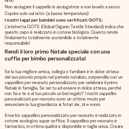
lana)
Non asciugare il cappello in asciugatrice e non lavarlo a secco
Coprire solo sul retro (a bassa temperatura)
I nostri tappi per bambini sono certificati GOTS:
L'etichetta GOTS (Global Organic Textile Standard) indica che
questo capo è realizzato in cotone biologico. Questo rende
l'indumento totalmente sostenibile e totalmente
responsabile!
Rendi il loro primo Natale speciale con una
cuffia per bimbo personalizzata!
Se la tua migliore amica, collega o familiare è in dolce attesa
del suo piccolo proprio nel periodo natalizio, sorprendila con un
cappellino per neonato personalizzato per celebrare il primo
Natale in famiglia. Se sei tu ad essere in dolce attesa, perché
non fai a te e al tuo piccolo un bel regalo? I nostri cappellini
personalizzati per neonato sono un ottimo modo per
annunciare la tua gravidanza ai futuri zie, zii e nonni.
Il nostro cappellino personalizzato per neonato è realizzato in
cotone ecologico super soffice. Il cappellino per neonato è
fantastico, in ottima qualità e disponibile in taglia unica. Creare